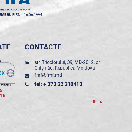
EMBRU FIFA
--
16.06.1994
ATE
CONTACTE
str. Tricolorului, 39, MD-2012, or.
Chișinău, Republica Moldova
fmf@fmf.md
tel: + 373 22 210413
5
016
UP