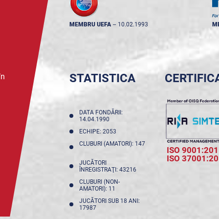
MEMBRU UEFA
--
10.02.1993
M
STATISTICA
CERTIFIC
în
DATA FONDĂRII:
14.04.1990
ECHIPE: 2053
CLUBURI (AMATORI): 147
ISO 9001:201
ISO 37001:2
JUCĂTORI
ÎNREGISTRAŢI: 43216
CLUBURI (NON-
AMATORI): 11
JUCĂTORI SUB 18 ANI:
17987