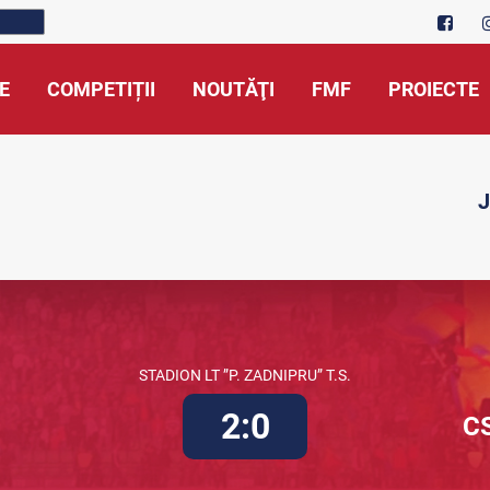
E
COMPETIȚII
NOUTĂŢI
FMF
PROIECTE
J
STADION LT ”P. ZADNIPRU” T.S.
2:0
C