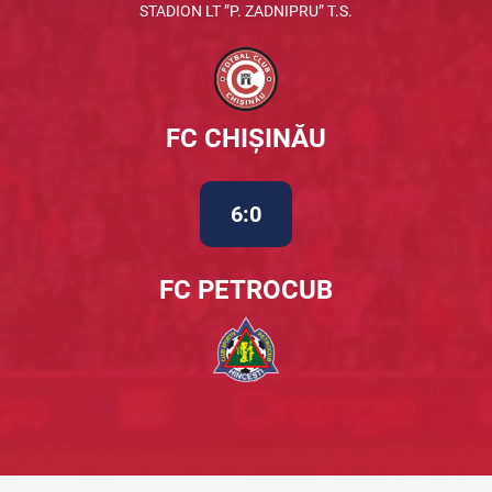
STADION LT ”P. ZADNIPRU” T.S.
FC CHIȘINĂU
6:0
FC PETROCUB