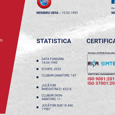
MEMBRU UEFA
--
10.02.1993
M
STATISTICA
CERTIFIC
în
DATA FONDĂRII:
14.04.1990
ECHIPE: 2053
CLUBURI (AMATORI): 147
ISO 9001:201
ISO 37001:2
JUCĂTORI
ÎNREGISTRAŢI: 43216
CLUBURI (NON-
AMATORI): 11
JUCĂTORI SUB 18 ANI:
17987