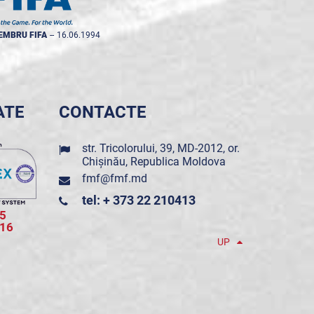
EMBRU FIFA
--
16.06.1994
ATE
CONTACTE
str. Tricolorului, 39, MD-2012, or.
Chișinău, Republica Moldova
fmf@fmf.md
tel: + 373 22 210413
5
016
UP