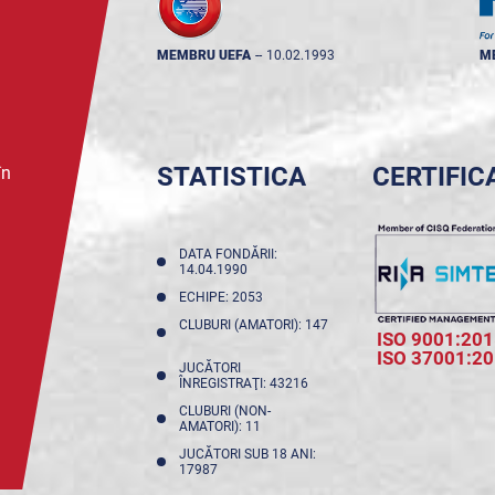
MEMBRU UEFA
--
10.02.1993
M
STATISTICA
CERTIFIC
în
DATA FONDĂRII:
14.04.1990
ECHIPE: 2053
CLUBURI (AMATORI): 147
ISO 9001:201
ISO 37001:2
JUCĂTORI
ÎNREGISTRAŢI: 43216
CLUBURI (NON-
AMATORI): 11
JUCĂTORI SUB 18 ANI:
17987