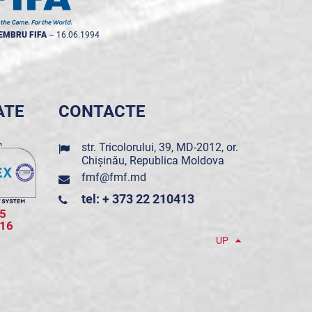
EMBRU FIFA
--
16.06.1994
ATE
CONTACTE
str. Tricolorului, 39, MD-2012, or.
Chișinău, Republica Moldova
fmf@fmf.md
tel: + 373 22 210413
5
016
UP