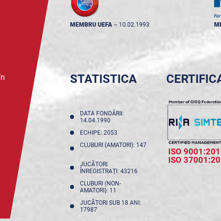
MEMBRU UEFA
--
10.02.1993
M
STATISTICA
CERTIFIC
în
DATA FONDĂRII:
14.04.1990
ECHIPE: 2053
CLUBURI (AMATORI): 147
ISO 9001:201
ISO 37001:2
JUCĂTORI
ÎNREGISTRAŢI: 43216
CLUBURI (NON-
AMATORI): 11
JUCĂTORI SUB 18 ANI:
17987