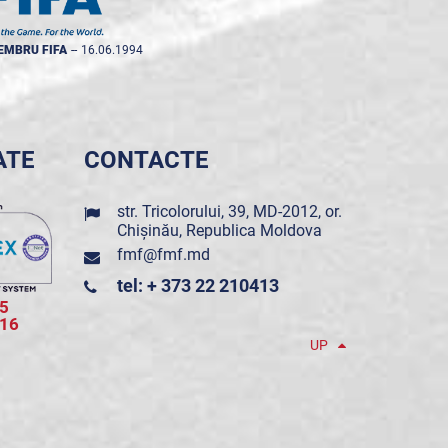
EMBRU FIFA
--
16.06.1994
ATE
CONTACTE
str. Tricolorului, 39, MD-2012, or.
Chișinău, Republica Moldova
fmf@fmf.md
tel: + 373 22 210413
5
016
UP