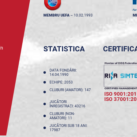
MEMBRU UEFA
--
10.02.1993
M
STATISTICA
CERTIFIC
în
DATA FONDĂRII:
14.04.1990
ECHIPE: 2053
CLUBURI (AMATORI): 147
ISO 9001:201
ISO 37001:2
JUCĂTORI
ÎNREGISTRAŢI: 43216
CLUBURI (NON-
AMATORI): 11
JUCĂTORI SUB 18 ANI:
17987