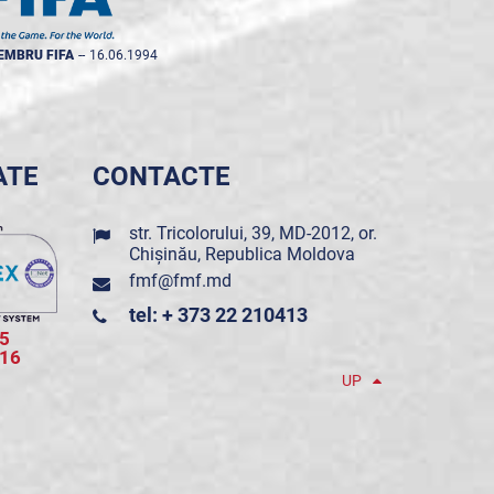
EMBRU FIFA
--
16.06.1994
ATE
CONTACTE
str. Tricolorului, 39, MD-2012, or.
Chișinău, Republica Moldova
fmf@fmf.md
tel: + 373 22 210413
5
016
UP