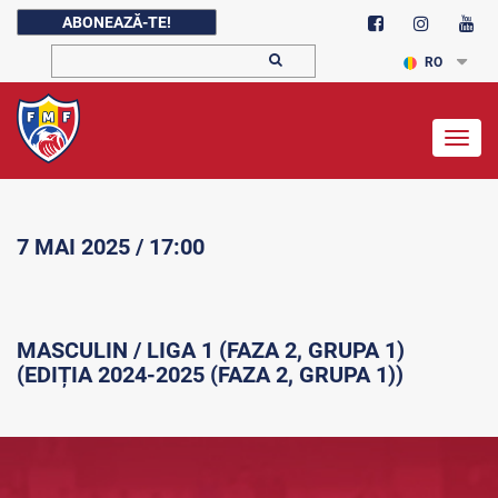
ABONEAZĂ-TE!
RO
Togg
navig
7 MAI 2025 / 17:00
MASCULIN / LIGA 1 (FAZA 2, GRUPA 1)
(EDIȚIA 2024-2025 (FAZA 2, GRUPA 1))