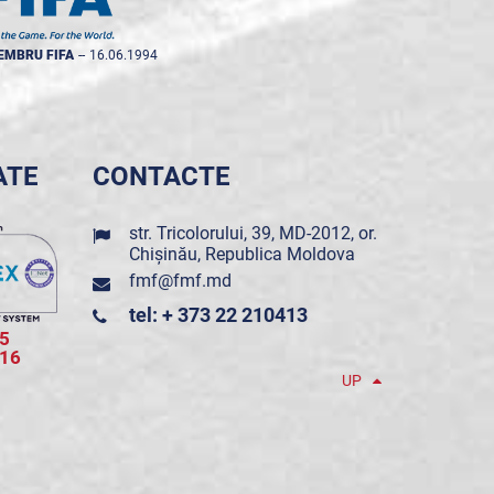
EMBRU FIFA
--
16.06.1994
ATE
CONTACTE
str. Tricolorului, 39, MD-2012, or.
Chișinău, Republica Moldova
fmf@fmf.md
tel: + 373 22 210413
5
016
UP