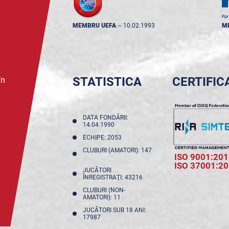
MEMBRU UEFA
--
10.02.1993
M
STATISTICA
CERTIFIC
în
DATA FONDĂRII:
14.04.1990
ECHIPE: 2053
CLUBURI (AMATORI): 147
ISO 9001:201
ISO 37001:2
JUCĂTORI
ÎNREGISTRAŢI: 43216
CLUBURI (NON-
AMATORI): 11
JUCĂTORI SUB 18 ANI:
17987