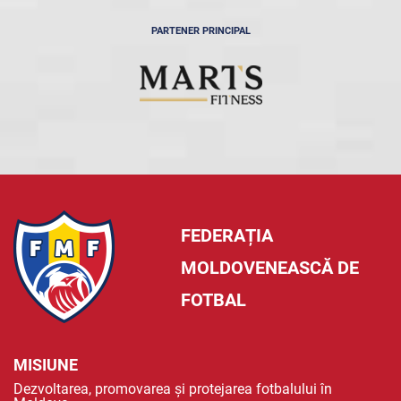
PARTENER PRINCIPAL
FEDERAȚIA
MOLDOVENEASCĂ DE
FOTBAL
MISIUNE
Dezvoltarea, promovarea și protejarea fotbalului în