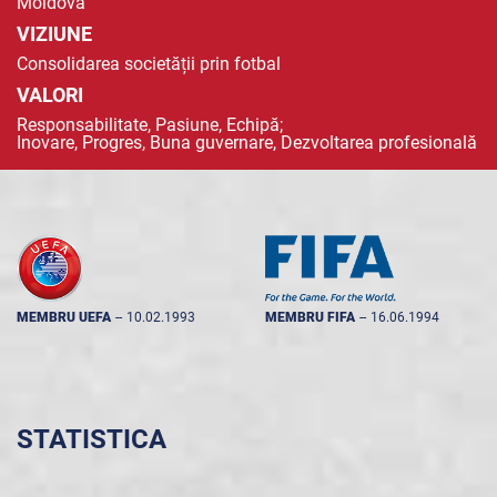
Moldova
VIZIUNE
Consolidarea societății prin fotbal
VALORI
Responsabilitate, Pasiune, Echipă;
Inovare, Progres, Buna guvernare, Dezvoltarea profesională
MEMBRU UEFA
--
10.02.1993
MEMBRU FIFA
--
16.06.1994
STATISTICA