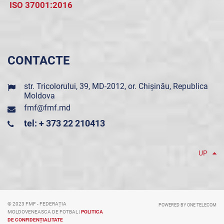
ISO 37001:2016
CONTACTE
str. Tricolorului, 39, MD-2012, or. Chișinău, Republica
Moldova
fmf@fmf.md
tel: + 373 22 210413
UP
© 2023 FMF - FEDERAȚIA
POWERED BY ONE TELECOM
MOLDOVENEASCA DE FOTBAL |
POLITICA
DE CONFIDENȚIALITATE