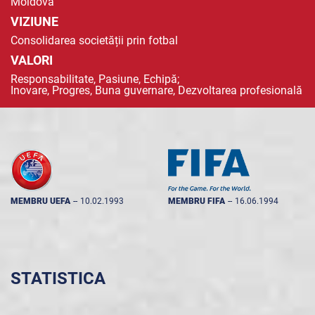
Moldova
VIZIUNE
Consolidarea societății prin fotbal
VALORI
Responsabilitate, Pasiune, Echipă;
Inovare, Progres, Buna guvernare, Dezvoltarea profesională
MEMBRU UEFA
--
10.02.1993
MEMBRU FIFA
--
16.06.1994
STATISTICA