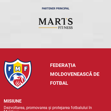
PARTENER PRINCIPAL
FEDERAȚIA
MOLDOVENEASCĂ DE
FOTBAL
MISIUNE
Dezvoltarea, promovarea și protejarea fotbalului în