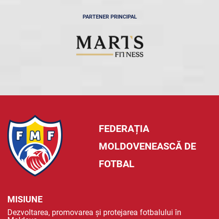
PARTENER PRINCIPAL
FEDERAȚIA
MOLDOVENEASCĂ DE
FOTBAL
MISIUNE
Dezvoltarea, promovarea și protejarea fotbalului în