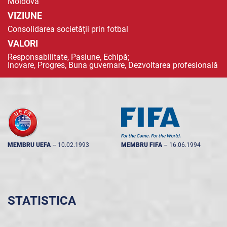
Moldova
VIZIUNE
Consolidarea societății prin fotbal
VALORI
Responsabilitate, Pasiune, Echipă;
Inovare, Progres, Buna guvernare, Dezvoltarea profesională
MEMBRU UEFA
--
10.02.1993
MEMBRU FIFA
--
16.06.1994
STATISTICA