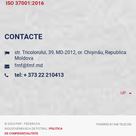
ISO 37001:2016
CONTACTE
str. Tricolorului, 39, MD-2012, or. Chișinău, Republica
Moldova
fmf@fmf.md
tel: + 373 22 210413
UP
© 2023 FMF - FEDERAȚIA
POWERED BY ONE TELECOM
MOLDOVENEASCA DE FOTBAL |
POLITICA
DE CONFIDENȚIALITATE