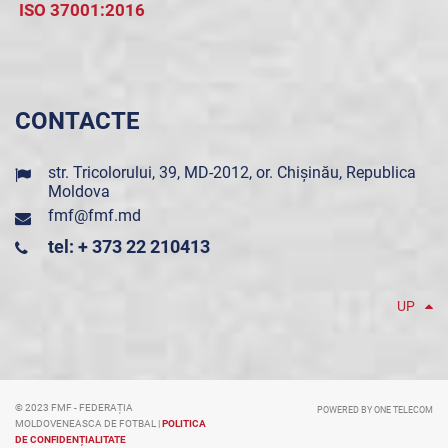
ISO 37001:2016
CONTACTE
str. Tricolorului, 39, MD-2012, or. Chișinău, Republica
Moldova
fmf@fmf.md
tel: + 373 22 210413
UP
© 2023 FMF - FEDERAȚIA
POWERED BY ONE TELECOM
MOLDOVENEASCA DE FOTBAL |
POLITICA
DE CONFIDENȚIALITATE