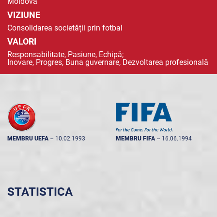
Moldova
VIZIUNE
Consolidarea societății prin fotbal
VALORI
Responsabilitate, Pasiune, Echipă;
Inovare, Progres, Buna guvernare, Dezvoltarea profesională
MEMBRU UEFA
--
10.02.1993
MEMBRU FIFA
--
16.06.1994
STATISTICA