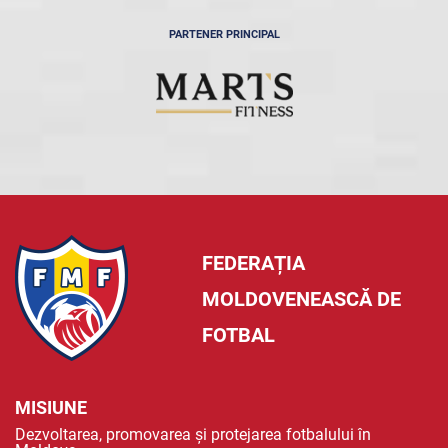
PARTENER PRINCIPAL
FEDERAȚIA
MOLDOVENEASCĂ DE
FOTBAL
MISIUNE
Dezvoltarea, promovarea și protejarea fotbalului în