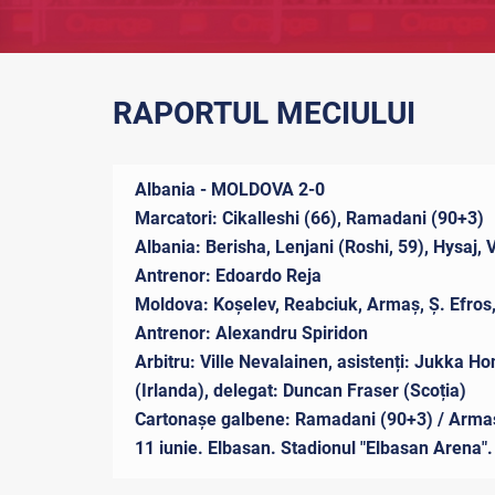
RAPORTUL MECIULUI
Albania - MOLDOVA 2-0
Marcatori: Cikalleshi (66), Ramadani (90+3)
Albania: Berisha, Lenjani (Roshi, 59), Hysaj, 
Antrenor: Edoardo Reja
Moldova: Koşelev, Reabciuk, Armaş, Ș. Efros, 
Antrenor: Alexandru Spiridon
Arbitru: Ville Nevalainen, asistenți: Jukka Ho
(Irlanda), delegat: Duncan Fraser (Scoția)
Cartonașe galbene: Ramadani (90+3) / Armaș
11 iunie. Elbasan. Stadionul "Elbasan Arena"