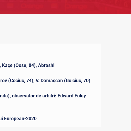
j, Kaçe (Qose, 84), Abrashi
rov (Cociuc, 74), V. Damaşcan (Boiciuc, 70)
landa), observator de arbitri: Edward Foley
ului European-2020