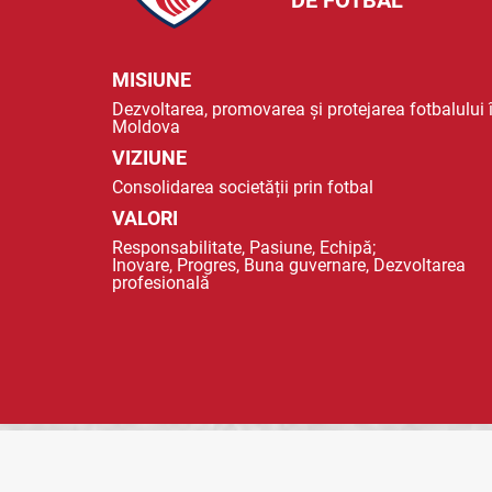
DE FOTBAL
MISIUNE
Dezvoltarea, promovarea și protejarea fotbalului 
Moldova
VIZIUNE
Consolidarea societății prin fotbal
VALORI
Responsabilitate, Pasiune, Echipă;
Inovare, Progres, Buna guvernare, Dezvoltarea
profesională
© 2023 FMF - FEDERAȚIA MOLDOVENEASCA DE FOTBAL |
POLITICA DE CO