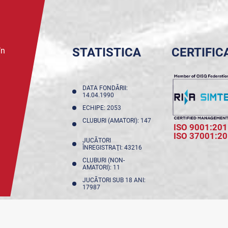
STATISTICA
CERTIFIC
în
DATA FONDĂRII:
14.04.1990
ECHIPE: 2053
CLUBURI (AMATORI): 147
ISO 9001:201
ISO 37001:2
JUCĂTORI
ÎNREGISTRAŢI: 43216
CLUBURI (NON-
AMATORI): 11
JUCĂTORI SUB 18 ANI:
17987
NFIDENȚIALITATE