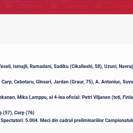
Veseli, Ismajli, Ramadani, Sadiku (Cikalleshi, 58), Uzuni, Navra
Carp, Cebotaru, Gînsari, Jardan (Graur, 75), A. Antoniuc, Suvo
nkanen, Mika Lamppu, al 4-lea oficial: Petri Viljanen (toți, Fin
 (57), Carp (76)
. Spectatori: 5.004. Meci din cadrul preliminariilor Campionat