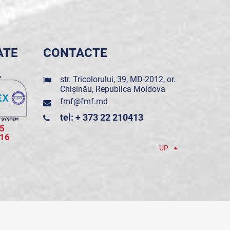
ATE
CONTACTE
str. Tricolorului, 39, MD-2012, or.
Chișinău, Republica Moldova
fmf@fmf.md
tel: + 373 22 210413
5
016
UP
POWERED BY ONE TELECOM