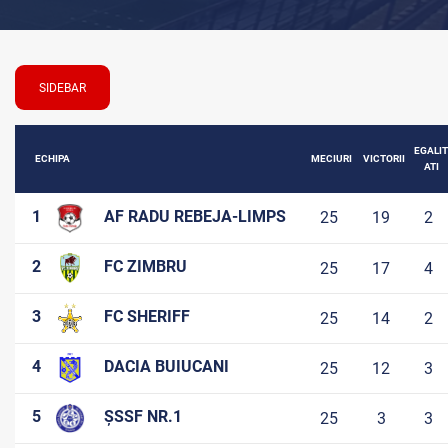
SIDEBAR
EGALIT
ECHIPA
MECIURI
VICTORII
ATI
1
AF RADU REBEJA-LIMPS
25
19
2
2
FC ZIMBRU
25
17
4
3
FC SHERIFF
25
14
2
4
DACIA BUIUCANI
25
12
3
5
ȘSSF NR.1
25
3
3