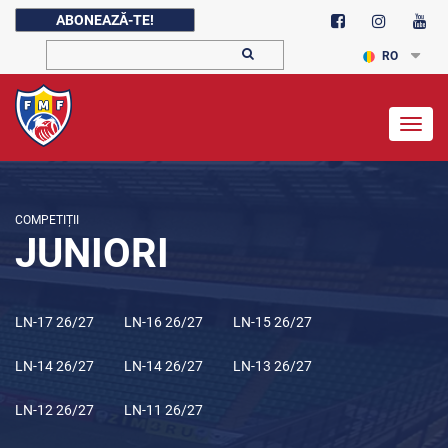
ABONEAZĂ-TE!
RO
Togg
navig
COMPETIȚII
JUNIORI
LN-17 26/27
LN-16 26/27
LN-15 26/27
LN-14 26/27
LN-14 26/27
LN-13 26/27
LN-12 26/27
LN-11 26/27