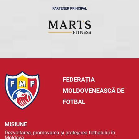
PARTENER PRINCIPAL
FEDERAȚIA
MOLDOVENEASCĂ DE
FOTBAL
MISIUNE
Dezvoltarea, promovarea și protejarea fotbalului în
Moldova