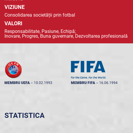
VIZIUNE
Consolidarea societății prin fotbal
VALORI
Responsabilitate, Pasiune, Echipă;
Inovare, Progres, Buna guvernare, Dezvoltarea profesională
MEMBRU UEFA
--
10.02.1993
MEMBRU FIFA
--
16.06.1994
STATISTICA