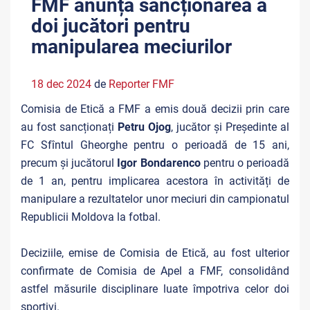
FMF anunță sancționarea a
doi jucători pentru
manipularea meciurilor
18 dec 2024
de
Reporter FMF
Comisia de Etică a FMF a emis două decizii prin care
au fost sancționați
Petru Ojog
, jucător și Președinte al
FC Sfîntul Gheorghe pentru o perioadă de 15 ani,
precum și jucătorul
Igor Bondarenco
pentru o perioadă
de 1 an, pentru implicarea acestora în activități de
manipulare a rezultatelor unor meciuri din campionatul
Republicii Moldova la fotbal.
Deciziile, emise de Comisia de Etică, au fost ulterior
confirmate de Comisia de Apel a FMF, consolidând
astfel măsurile disciplinare luate împotriva celor doi
sportivi.