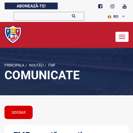
ABONEAZĂ-TE!
RO
Togg
navig
PRINCIPALA
/
NOUTĂŢI
/
FMF
COMUNICATE
SIDEBAR