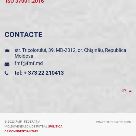
ISO 37001:2016
CONTACTE
str. Tricolorului, 39, MD-2012, or. Chișinău, Republica
Moldova
fmf@fmf.md
tel: + 373 22 210413
UP
© 2023 FMF - FEDERAȚIA
POWERED BY ONE TELECOM
MOLDOVENEASCA DE FOTBAL |
POLITICA
DE CONFIDENȚIALITATE