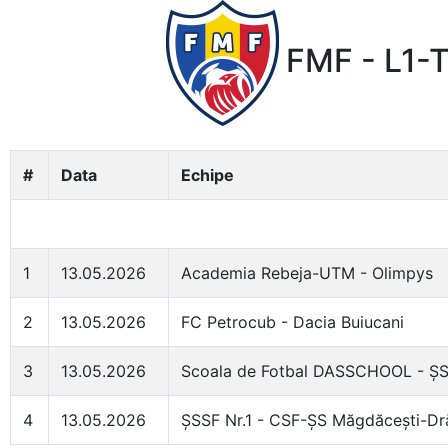
FMF - L1-T
#
Data
Echipe
1
13.05.2026
Academia Rebeja-UTM - Olimpys
2
13.05.2026
FC Petrocub - Dacia Buiucani
3
13.05.2026
Scoala de Fotbal DASSCHOOL - ȘS
4
13.05.2026
ȘSSF Nr.1 - CSF-ȘS Măgdăcești-Dră