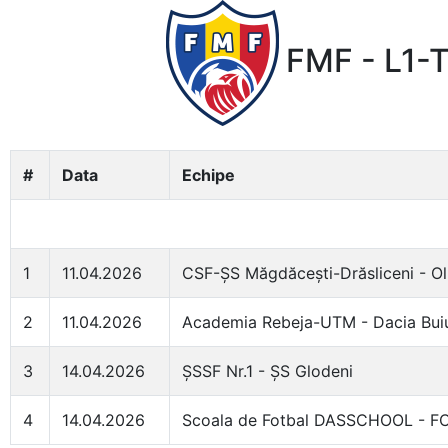
FMF - L1-T
#
Data
Echipe
1
11.04.2026
CSF-ȘS Măgdăcești-Drăsliceni - O
2
11.04.2026
Academia Rebeja-UTM - Dacia Bui
3
14.04.2026
ȘSSF Nr.1 - ȘS Glodeni
4
14.04.2026
Scoala de Fotbal DASSCHOOL - FC