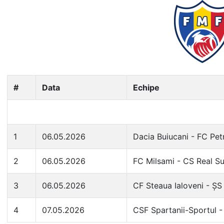
#
Data
Echipe
1
06.05.2026
Dacia Buiucani - FC Pe
2
06.05.2026
FC Milsami - CS Real S
3
06.05.2026
CF Steaua Ialoveni - ȘS 
4
07.05.2026
CSF Spartanii-Sportul -