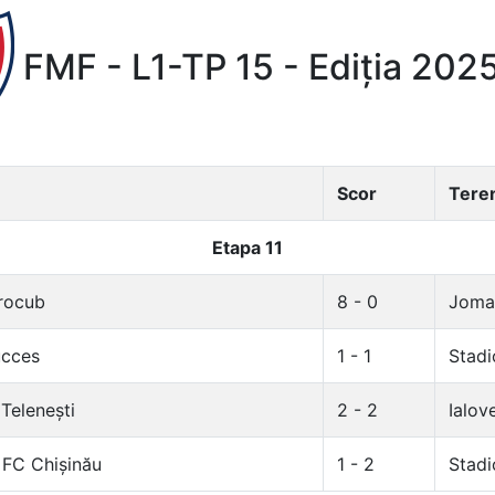
FMF - L1-TP 15 - Ediția 20
Scor
Tere
Etapa 11
trocub
8 - 0
Joma 
ucces
1 - 1
Stadi
Telenești
2 - 2
Ialov
 FC Chișinău
1 - 2
Stadi