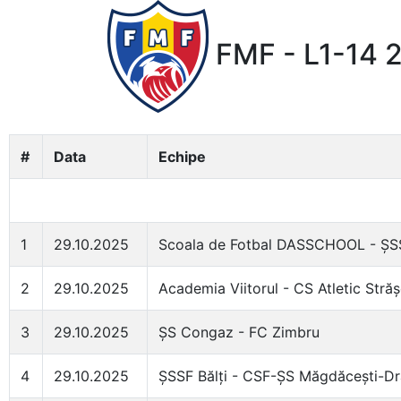
FMF - L1-14 
#
Data
Echipe
1
29.10.2025
Scoala de Fotbal DASSCHOOL - ȘSS
2
29.10.2025
Academia Viitorul - CS Atletic Străș
3
29.10.2025
ȘS Congaz - FC Zimbru
4
29.10.2025
ȘSSF Bălți - CSF-ȘS Măgdăcești-Dră