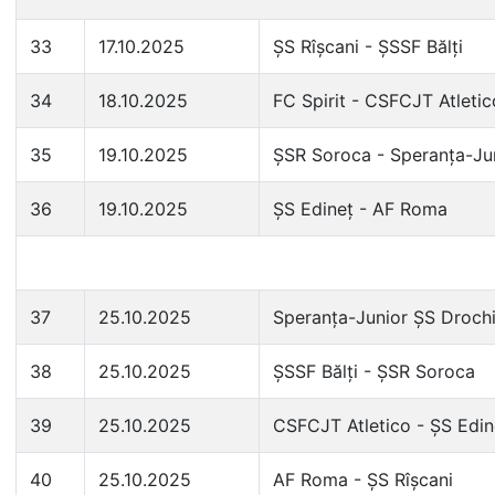
33
17.10.2025
ȘS Rîșcani - ȘSSF Bălți
34
18.10.2025
FC Spirit - CSFCJT Atletic
35
19.10.2025
ȘSR Soroca - Speranța-Ju
36
19.10.2025
ȘS Edineț - AF Roma
37
25.10.2025
Speranța-Junior ȘS Drochia
38
25.10.2025
ȘSSF Bălți - ȘSR Soroca
39
25.10.2025
CSFCJT Atletico - ȘS Edin
40
25.10.2025
AF Roma - ȘS Rîșcani