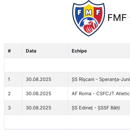
FMF -
#
Data
Echipe
1
30.08.2025
ȘS Rîșcani - Speranța-Jun
2
30.08.2025
AF Roma - CSFCJT Atleti
3
30.08.2025
ȘS Edineț - ȘSSF Bălți