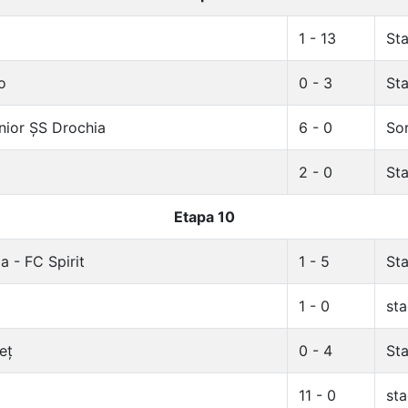
1 - 13
Sta
o
0 - 3
Sta
nior ȘS Drochia
6 - 0
Sor
2 - 0
Sta
Etapa 10
 - FC Spirit
1 - 5
Sta
1 - 0
sta
eț
0 - 4
Sta
11 - 0
sta