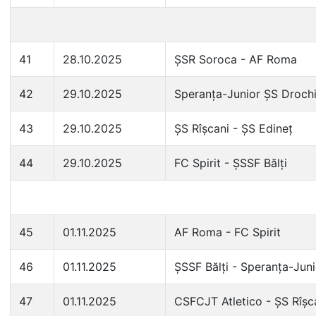
41
28.10.2025
ȘSR Soroca - AF Roma
42
29.10.2025
Speranța-Junior ȘS Drochi
43
29.10.2025
ȘS Rîșcani - ȘS Edineț
44
29.10.2025
FC Spirit - ȘSSF Bălți
45
01.11.2025
AF Roma - FC Spirit
46
01.11.2025
ȘSSF Bălți - Speranța-Jun
47
01.11.2025
CSFCJT Atletico - ȘS Rîșc