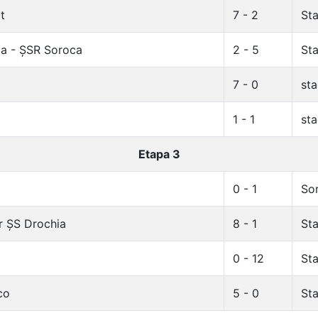
t
7 - 2
Sta
ia - ȘSR Soroca
2 - 5
Sta
7 - 0
sta
1 - 1
sta
Etapa 3
0 - 1
Sor
r ȘS Drochia
8 - 1
Sta
0 - 12
Sta
co
5 - 0
Sta