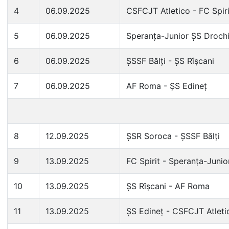
4
06.09.2025
CSFCJT Atletico - FC Spiri
5
06.09.2025
Speranța-Junior ȘS Droch
6
06.09.2025
ȘSSF Bălți - ȘS Rîșcani
7
06.09.2025
AF Roma - ȘS Edineț
8
12.09.2025
ȘSR Soroca - ȘSSF Bălți
9
13.09.2025
FC Spirit - Speranța-Junio
10
13.09.2025
ȘS Rîșcani - AF Roma
11
13.09.2025
ȘS Edineț - CSFCJT Atleti