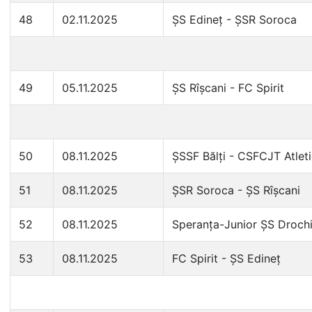
48
02.11.2025
ȘS Edineț - ȘSR Soroca
49
05.11.2025
ȘS Rîșcani - FC Spirit
50
08.11.2025
ȘSSF Bălți - CSFCJT Atlet
51
08.11.2025
ȘSR Soroca - ȘS Rîșcani
52
08.11.2025
Speranța-Junior ȘS Droch
53
08.11.2025
FC Spirit - ȘS Edineț