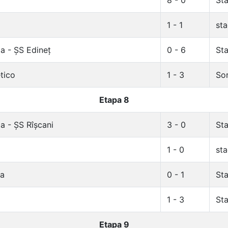
8 - 0
Sta
1 - 1
sta
a - ȘS Edineț
0 - 6
Sta
tico
1 - 3
Sor
Etapa 8
a - ȘS Rîșcani
3 - 0
Sta
1 - 0
sta
ma
0 - 1
Sta
1 - 3
Sta
Etapa 9