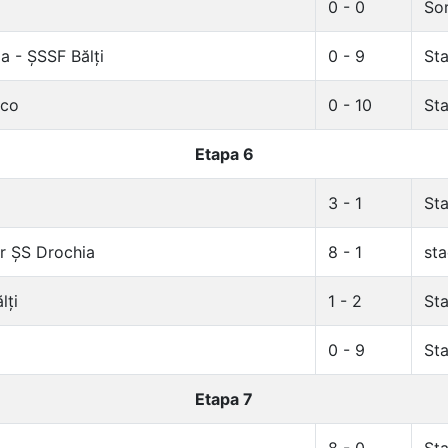
0 - 0
Sor
a - ȘSSF Bălți
0 - 9
Sta
ico
0 - 10
Sta
Etapa 6
3 - 1
Sta
r ȘS Drochia
8 - 1
sta
lți
1 - 2
Sta
0 - 9
Sta
Etapa 7