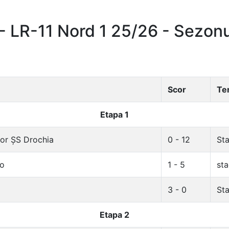
 LR-11 Nord 1 25/26 - Sezon
Scor
Te
Etapa 1
ior ȘS Drochia
0 - 12
Sta
co
1 - 5
sta
3 - 0
Sta
Etapa 2