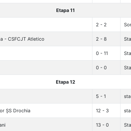
Etapa 11
2 - 2
Sor
a - CSFCJT Atletico
2 - 8
Sta
0 - 11
Sta
0 - 0
Sta
Etapa 12
5 - 1
sta
ior ȘS Drochia
12 - 3
sta
ani
13 - 0
Sta