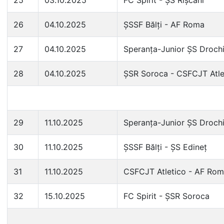
25
03.10.2025
FC Spirit - ȘS Rîșcani
26
04.10.2025
ȘSSF Bălți - AF Roma
27
04.10.2025
Speranța-Junior ȘS Drochi
28
04.10.2025
ȘSR Soroca - CSFCJT Atle
29
11.10.2025
Speranța-Junior ȘS Drochi
30
11.10.2025
ȘSSF Bălți - ȘS Edineț
31
11.10.2025
CSFCJT Atletico - AF Ro
32
15.10.2025
FC Spirit - ȘSR Soroca