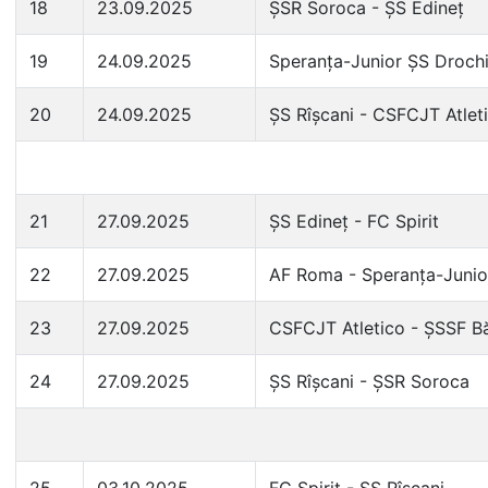
18
23.09.2025
ȘSR Soroca - ȘS Edineț
19
24.09.2025
Speranța-Junior ȘS Drochi
20
24.09.2025
ȘS Rîșcani - CSFCJT Atlet
21
27.09.2025
ȘS Edineț - FC Spirit
22
27.09.2025
AF Roma - Speranța-Junio
23
27.09.2025
CSFCJT Atletico - ȘSSF Bă
24
27.09.2025
ȘS Rîșcani - ȘSR Soroca