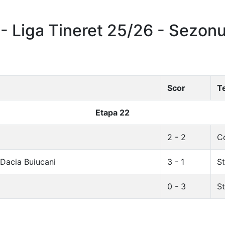
- Liga Tineret 25/26 - Sezon
Scor
T
Etapa 22
2 - 2
Co
Dacia Buiucani
3 - 1
St
0 - 3
S