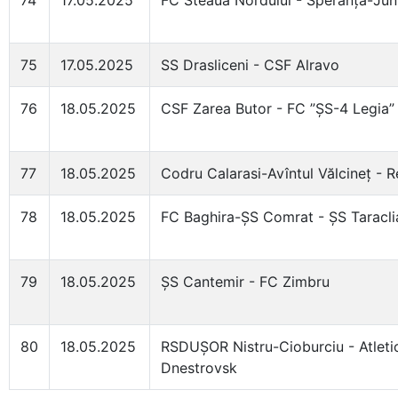
74
17.05.2025
FC Steaua Nordului - Speranța-Jun
75
17.05.2025
SS Drasliceni - CSF Alravo
76
18.05.2025
CSF Zarea Butor - FC ”ȘS-4 Legia”
77
18.05.2025
Codru Calarasi-Avîntul Vălcineț - 
78
18.05.2025
FC Baghira-ȘS Comrat - ȘS Taracli
79
18.05.2025
ȘS Cantemir - FC Zimbru
80
18.05.2025
RSDUȘOR Nistru-Cioburciu - Atleti
Dnestrovsk