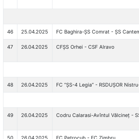
46
25.04.2025
FC Baghira-ȘS Comrat - ȘS Cantem
47
26.04.2025
CFȘS Orhei - CSF Alravo
48
26.04.2025
FC ”ȘS-4 Legia” - RSDUȘOR Nistru
49
26.04.2025
Codru Calarasi-Avîntul Vălcineț - S
50
26.04.2025
FC Petrocub - FC Zimbru