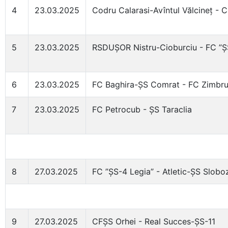
4
23.03.2025
Codru Calarasi-Avîntul Vălcineț - 
5
23.03.2025
RSDUȘOR Nistru-Cioburciu - FC ”Ș
6
23.03.2025
FC Baghira-ȘS Comrat - FC Zimbr
7
23.03.2025
FC Petrocub - ȘS Taraclia
8
27.03.2025
FC ”ȘS-4 Legia” - Atletic-ȘS Slob
9
27.03.2025
CFȘS Orhei - Real Succes-ȘS-11