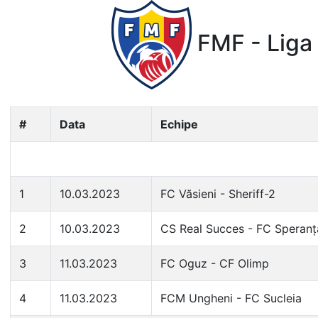
FMF - Liga 
#
Data
Echipe
1
10.03.2023
FC Văsieni - Sheriff-2
2
10.03.2023
CS Real Succes - FC Speranț
3
11.03.2023
FC Oguz - CF Olimp
4
11.03.2023
FCM Ungheni - FC Sucleia