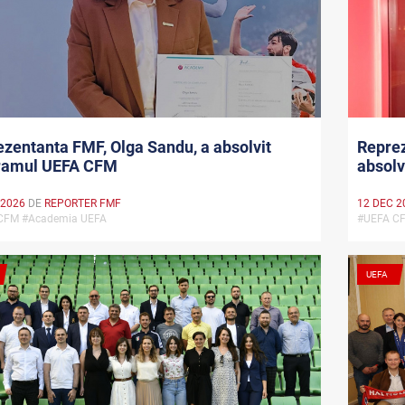
zentanta FMF, Olga Sandu, a absolvit
Reprez
ramul UEFA CFM
absol
 2026
DE
REPORTER FMF
12 DEC 2
CFM #Academia UEFA
#UEFA C
UEFA