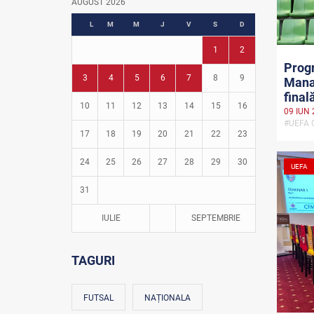
AUGUST 2026
Fotbal în grădinițe
L
M
M
J
V
S
D
1
2
Progr
3
4
5
6
7
8
9
Manag
finală
10
11
12
13
14
15
16
09 IUN 
#UEFA
17
18
19
20
21
22
23
24
25
26
27
28
29
30
UEFA
31
IULIE
SEPTEMBRIE
TAGURI
FUTSAL
NAȚIONALA