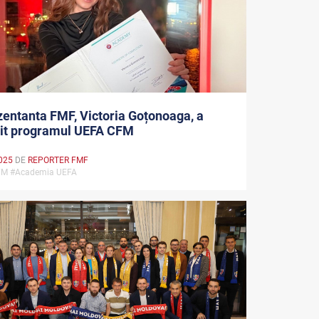
entanta FMF, Victoria Goțonoaga, a
vit programul UEFA CFM
025
DE
REPORTER FMF
FM #Academia UEFA