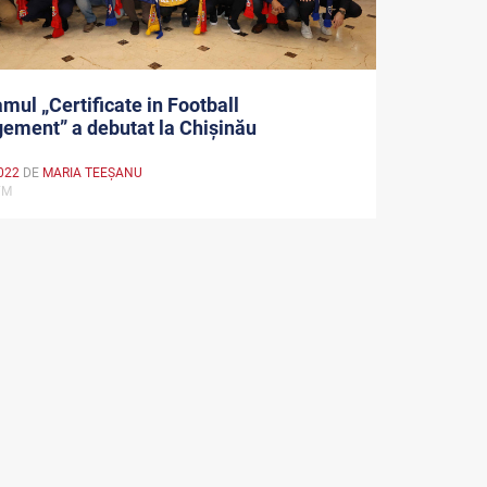
mul „Certificate in Football
ment” a debutat la Chișinău
022
DE
MARIA TEEŞANU
CFM