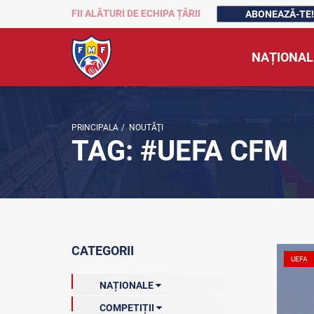
FII ALĂTURI DE ECHIPA ȚĂRII
ABONEAZĂ-TE!
NAȚIONAL
PRINCIPALA
/
NOUTĂŢI
TAG: #UEFA CFM
CATEGORII
UEFA
NAȚIONALE
COMPETIȚII