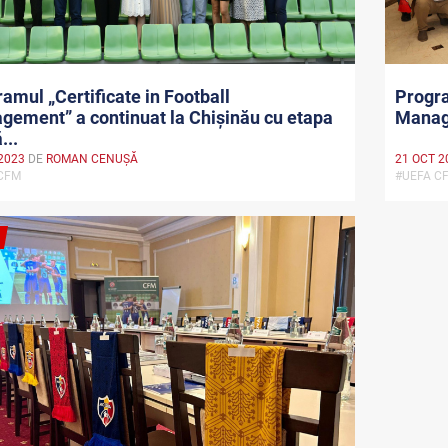
amul „Certificate in Football
Progra
ement” a continuat la Chișinău cu etapa
Manage
...
2023
DE
ROMAN CENUȘĂ
21 OCT 2
 CFM
#UEFA 