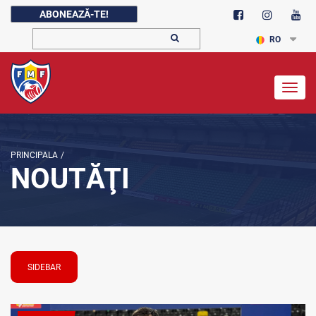
ABONEAZĂ-TE!
RO
Togg
navig
PRINCIPALA
/
NOUTĂŢI
SIDEBAR