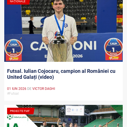
NAȚIONALE
Futsal. Iulian Cojocaru, campion al României cu
United Galați (video)
01 IUN 2026
DE
VICTOR DAGHI
#Futsal
PROIECTE FMF