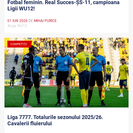
Fotbal feminin. Real Succes-ȘS-11, campioana
Ligii WU12!
01 IUN 2026
DE
MIHAI PURICE
#Liga WU12
COMPETIȚII
Liga 7777. Totalurile sezonului 2025/26.
Cavalerii fluierului