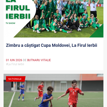
Zimbru a câștigat Cupa Moldovei, La Firul Ierbii
01 IUN 2026
DE
BUTNARU VITALIE
#La Firul Ierbii
NAȚIONALE