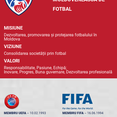
FOTBAL
MISIUNE
Dezvoltarea, promovarea și protejarea fotbalului în
Moldova
VIZIUNE
Consolidarea societății prin fotbal
VALORI
Responsabilitate, Pasiune, Echipă;
Inovare, Progres, Buna guvernare, Dezvoltarea profesională
MEMBRU UEFA
--
10.02.1993
MEMBRU FIFA
--
16.06.1994