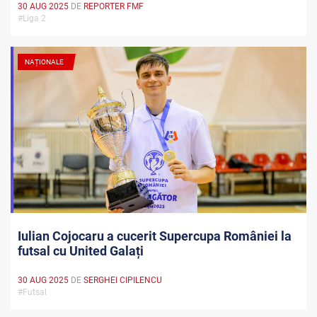
30 AUG 2025
DE
REPORTER FMF
#Liga 2
NAȚIONALE
Iulian Cojocaru a cucerit Supercupa României la
futsal cu United Galați
30 AUG 2025
DE
SERGHEI CIPILENCU
#Futsal