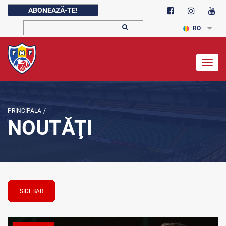
ABONEAZĂ-TE!
RO
Togg
navig
PRINCIPALA
/
NOUTĂŢI
SIDEBAR