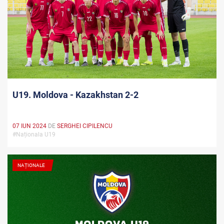
U19. Moldova - Kazakhstan 2-2
07 IUN 2024
DE
SERGHEI CIPILENCU
#Naționala U19
NAȚIONALE