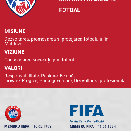
FOTBAL
MISIUNE
Dezvoltarea, promovarea și protejarea fotbalului în
Moldova
VIZIUNE
Consolidarea societății prin fotbal
VALORI
Responsabilitate, Pasiune, Echipă;
Inovare, Progres, Buna guvernare, Dezvoltarea profesională
MEMBRU UEFA
--
10.02.1993
MEMBRU FIFA
--
16.06.1994