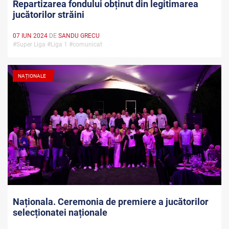
Repartizarea fondului obținut din legitimarea
jucătorilor străini
07 IUN 2024
DE
SANDU GRECU
#Super Liga #Liga 1 #comunicat
NAȚIONALE
Naționala. Ceremonia de premiere a jucătorilor
selecționatei naționale