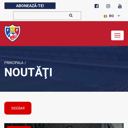
ABONEAZĂ-TE!
RO
Togg
navig
PRINCIPALA
/
NOUTĂŢI
SIDEBAR