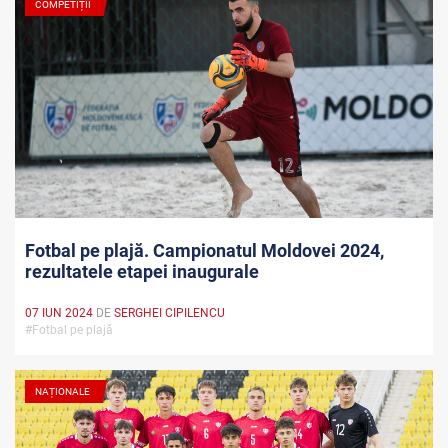
COMPETIȚII
Fotbal pe plajă. Campionatul Moldovei 2024,
rezultatele etapei inaugurale
07 IUN 2024
DE
SERGHEI CIPILENCU
#Fotbal pe plajă
NAȚIONALE