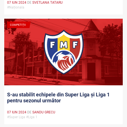
07 IUN 2024
DE
SVETLANA TATARU
#Naționala
COMPETIȚII
S-au stabilit echipele din Super Liga și Liga 1
pentru sezonul următor
07 IUN 2024
DE
SANDU GRECU
#Super Liga #Liga 1