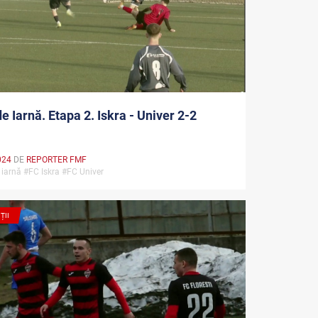
e Iarnă. Etapa 2. Iskra - Univer 2-2
024
DE
REPORTER FMF
iarnă #FC Iskra #FC Univer
ȚII