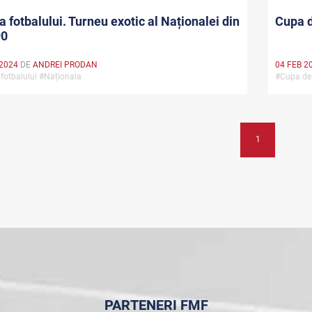
ia fotbalului. Turneu exotic al Naționalei din
Cupa d
90
 2024
DE
ANDREI PRODAN
04 FEB 2
a fotbalului #Naționala
#Cupa de
1
PARTENERI FMF