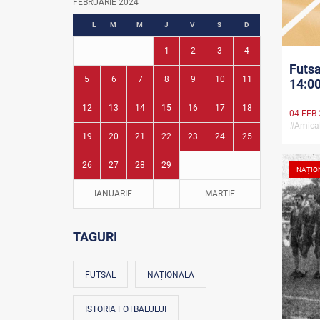
FEBRUARIE 2024
Fotbal în grădinițe
L
M
M
J
V
S
D
1
2
3
4
Futsa
5
6
7
8
9
10
11
14:00
12
13
14
15
16
17
18
04 FEB
#Amica
19
20
21
22
23
24
25
26
27
28
29
NAȚIO
IANUARIE
MARTIE
TAGURI
FUTSAL
NAȚIONALA
ISTORIA FOTBALULUI