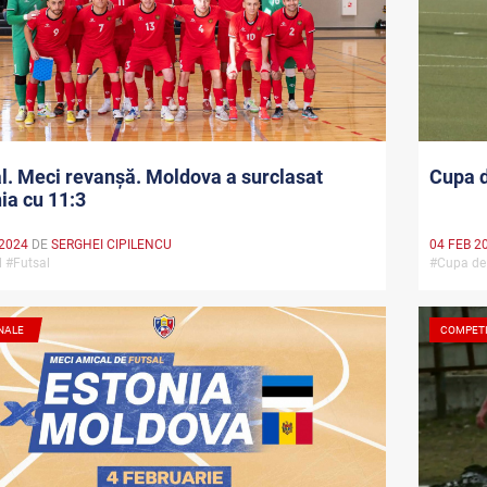
l. Meci revanșă. Moldova a surclasat
Cupa d
ia cu 11:3
 2024
DE
SERGHEI CIPILENCU
04 FEB 2
l #Futsal
#Cupa de 
NALE
COMPETI