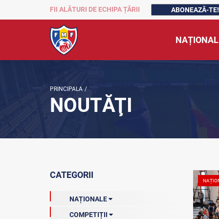
FII ALĂTURI DE ECHIPA ȚĂRII
ABONEAZĂ-TE!
NAȚIONAL
PRINCIPALA
/
NOUTĂŢI
CATEGORII
NAȚIO
NAȚIONALE
COMPETIȚII