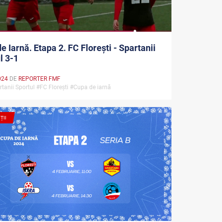
e Iarnă. Etapa 2. FC Florești - Spartanii
l 3-1
024
DE
REPORTER FMF
tanii Sportul #FC Florești #Cupa de iarnă
ȚII