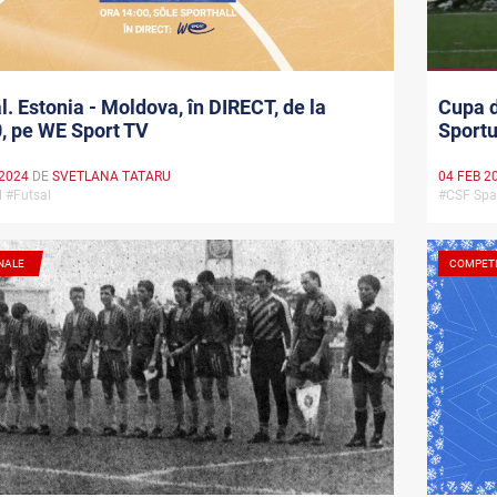
l. Estonia - Moldova, în DIRECT, de la
Cupa d
, pe WE Sport TV
Sportu
 2024
DE
SVETLANA TATARU
04 FEB 2
l #Futsal
#CSF Spar
NALE
COMPETI