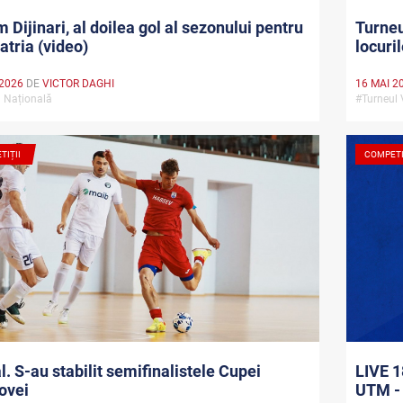
 Dijinari, al doilea gol al sezonului pentru
Turneu
atria (video)
locuri
 2026
DE
VICTOR DAGHI
16 MAI 2
a Națională
#Turneul 
TIȚII
COMPETI
l. S-au stabilit semifinalistele Cupei
LIVE 1
ovei
UTM - 