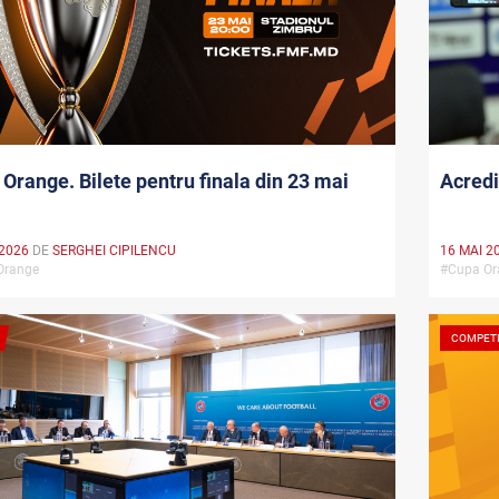
Orange. Bilete pentru finala din 23 mai
Acredi
 2026
DE
SERGHEI CIPILENCU
16 MAI 2
Orange
#Cupa O
COMPETI