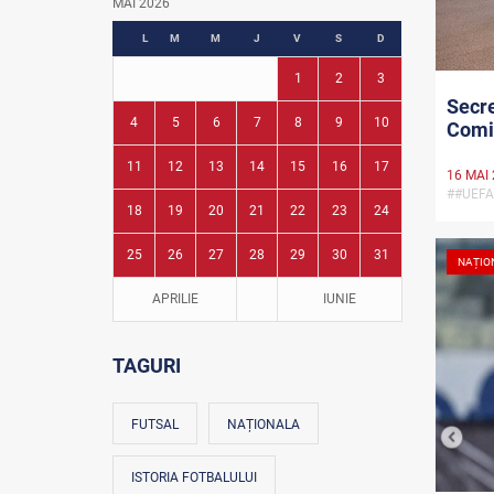
MAI 2026
Fotbal în grădinițe
L
M
M
J
V
S
D
1
2
3
Secre
4
5
6
7
8
9
10
Comit
11
12
13
14
15
16
17
16 MAI
##UEF
18
19
20
21
22
23
24
25
26
27
28
29
30
31
NAȚIO
APRILIE
IUNIE
TAGURI
FUTSAL
NAȚIONALA
ISTORIA FOTBALULUI