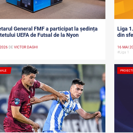
tarul General FMF a participat la ședința
Liga 1
etului UEFA de Futsal de la Nyon
din sfe
 2026
DE
VICTOR DAGHI
16 MAI 2
A
#Liga 1
NALE
PROIECT