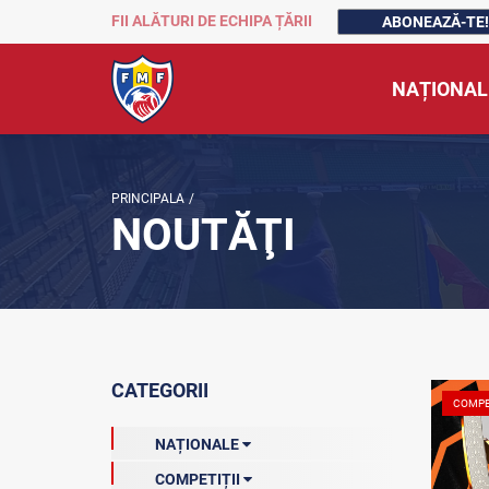
FII ALĂTURI DE ECHIPA ȚĂRII
ABONEAZĂ-TE!
NAȚIONAL
PRINCIPALA
/
NOUTĂŢI
CATEGORII
COMPE
NAȚIONALE
COMPETIȚII