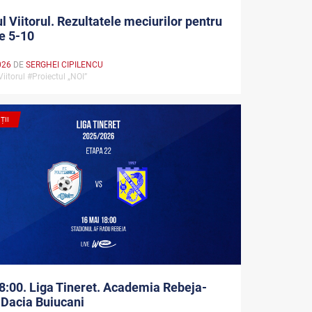
l Viitorul. Rezultatele meciurilor pentru
le 5-10
026
DE
SERGHEI CIPILENCU
Viitorul #Proiectul „NOI”
ȚII
8:00. Liga Tineret. Academia Rebeja-
Dacia Buiucani