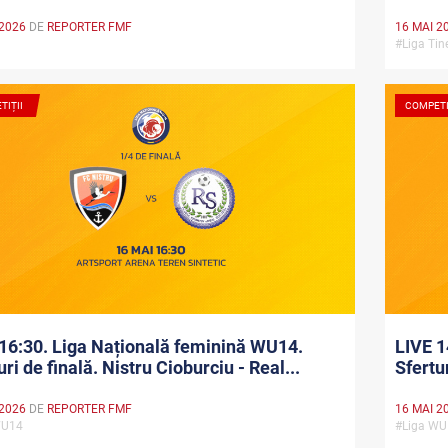
 2026
DE
REPORTER FMF
16 MAI 2
l
#Liga Tin
TIȚII
COMPETI
16:30. Liga Națională feminină WU14.
LIVE 1
uri de finală. Nistru Cioburciu - Real...
Sfertu
 2026
DE
REPORTER FMF
16 MAI 2
WU14
#Liga W