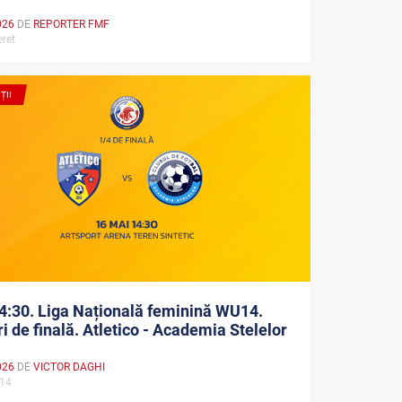
026
DE
REPORTER FMF
eret
ȚII
4:30. Liga Națională feminină WU14.
ri de finală. Atletico - Academia Stelelor
026
DE
VICTOR DAGHI
U14