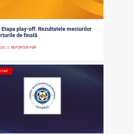
. Etapa play-off. Rezultatele meciurilor
rturile de finală
026
DE
REPORTER FMF
E FMF