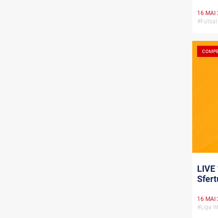
16 MAI
#Futsa
COMPE
LIVE 
Sfert
16 MAI
#Liga 