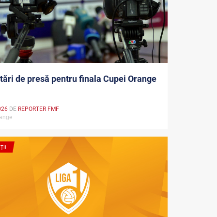
tări de presă pentru finala Cupei Orange
026
DE
REPORTER FMF
range
ȚII