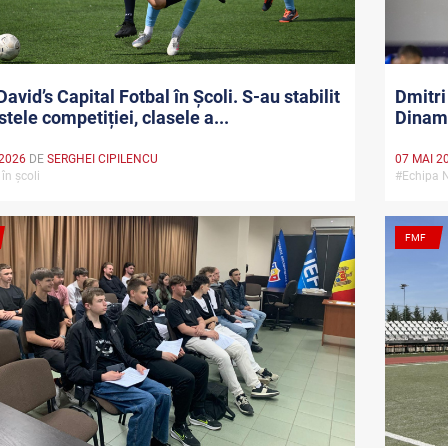
David’s Capital Fotbal în Școli. S-au stabilit
Dmitri
istele competiției, clasele a...
Dinam
 2026
DE
SERGHEI CIPILENCU
07 MAI 2
 în școli
#Echipa 
FMF