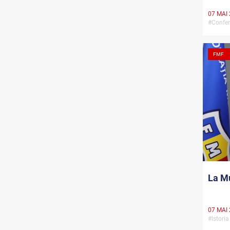
07 MAI
#Confer
FMF
La Mu
07 MAI
#Istoria