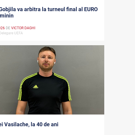
Gobjila va arbitra la turneul final al EURO
eminin
026
DE
VICTOR DAGHI
 #Delegare UEFA
i Vasilache, la 40 de ani