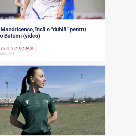
 Mandrîcenco, încă o “dublă” pentru
o Batumi (video)
026
DE
VICTOR DAGHI
Națională