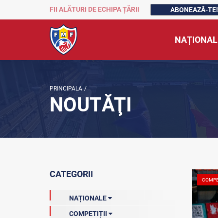
FII ALĂTURI DE ECHIPA ȚĂRII
ABONEAZĂ-TE!
NAȚIONAL
PRINCIPALA
/
NOUTĂŢI
CATEGORII
COMPE
NAȚIONALE
COMPETIȚII