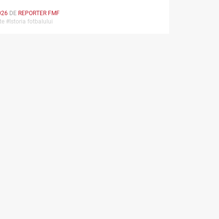
026
DE
REPORTER FMF
te #Istoria fotbalului