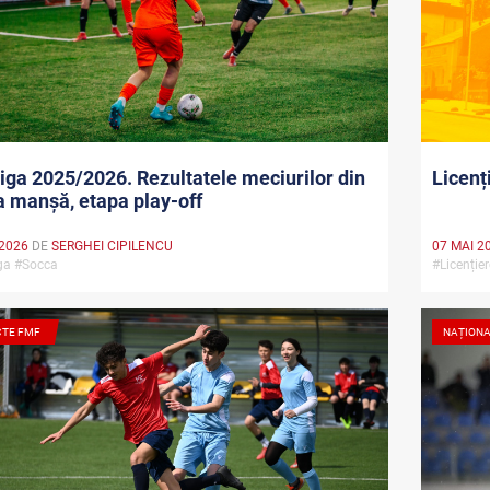
ga 2025/2026. Rezultatele meciurilor din
Licenț
 manșă, etapa play-off
 2026
DE
SERGHEI CIPILENCU
07 MAI 2
ga #Socca
#Licenție
CTE FMF
NAȚION