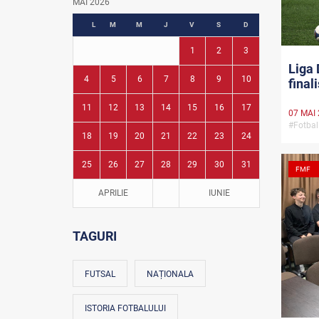
MAI 2026
Fotbal în grădinițe
L
M
M
J
V
S
D
1
2
3
Liga 
4
5
6
7
8
9
10
final
11
12
13
14
15
16
17
07 MAI
#Fotbal
18
19
20
21
22
23
24
25
26
27
28
29
30
31
FMF
APRILIE
IUNIE
TAGURI
FUTSAL
NAȚIONALA
ISTORIA FOTBALULUI