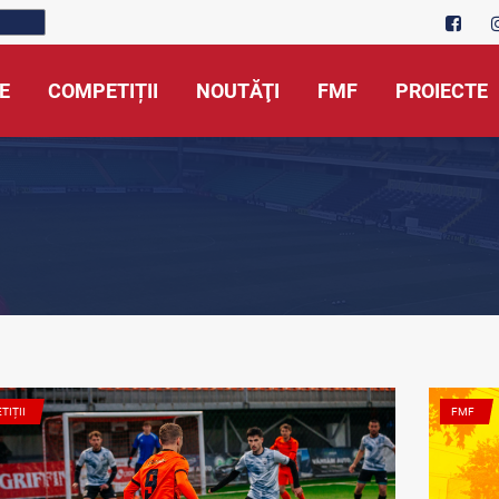
E
COMPETIȚII
NOUTĂŢI
FMF
PROIECTE
TIȚII
FMF