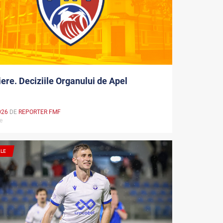
iere. Deciziile Organului de Apel
026
DE
REPORTER FMF
re
ALE