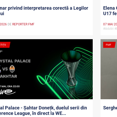
ar privind interpretarea corectă a Legilor
Elena 
ui
U17 f
 2026
DE
REPORTER FMF
07 MAI 2
i
#Arbitri
TIȚII
FMF
al Palace - Șahtar Donețk, duelul serii din
Serghe
rence League, în direct la WE...