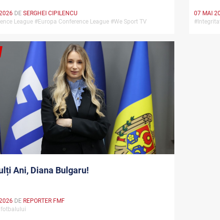
 2026
DE
SERGHEI CIPILENCU
07 MAI 2
ence League #Europa Conference League #We Sport TV
#Integrita
lți Ani, Diana Bulgaru!
 2026
DE
REPORTER FMF
 fotbalului