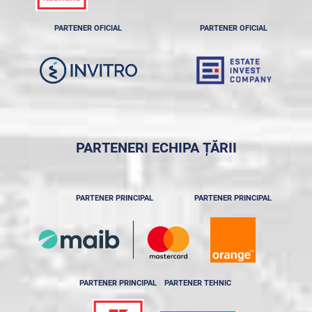
PARTENER OFICIAL
PARTENER OFICIAL
PARTENERI ECHIPA ȚĂRII
PARTENER PRINCIPAL
PARTENER PRINCIPAL
PARTENER PRINCIPAL
PARTENER TEHNIC