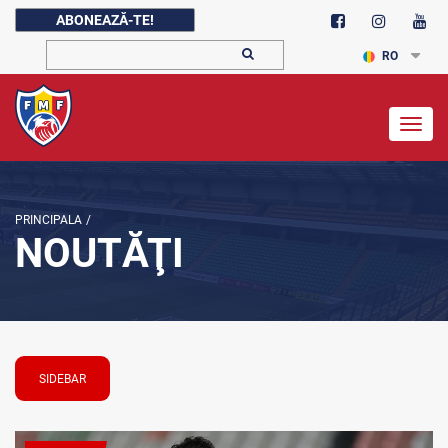
ABONEAZĂ-TE!
RO
Togg
navig
PRINCIPALA
/
NOUTĂŢI
SIDEBAR