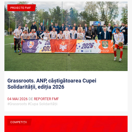
PROIECTE FMF
Grassroots. ANP, câștigătoarea Cupei
Solidarității, ediția 2026
04 MAI 2026
DE
REPORTER FMF
#Grassroots #Cupa Solidarității
COMPETIȚII