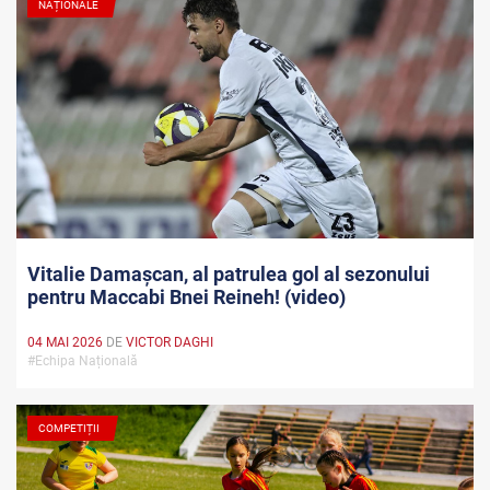
NAȚIONALE
Vitalie Damașcan, al patrulea gol al sezonului
pentru Maccabi Bnei Reineh! (video)
04 MAI 2026
DE
VICTOR DAGHI
#Echipa Națională
COMPETIȚII