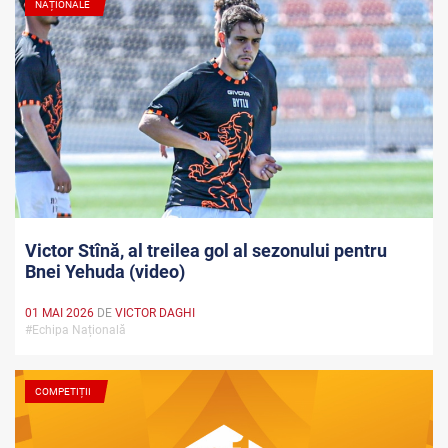
NAȚIONALE
Victor Stînă, al treilea gol al sezonului pentru
Bnei Yehuda (video)
01 MAI 2026
DE
VICTOR DAGHI
#Echipa Națională
COMPETIȚII