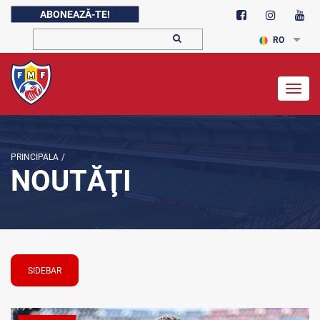
ABONEAZĂ-TE!
RO
Togg
navig
PRINCIPALA
/
NOUTĂŢI
SIDEBAR