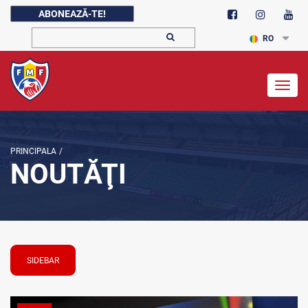
ABONEAZĂ-TE!
RO
Togg
navig
PRINCIPALA
/
NOUTĂŢI
SIDEBAR