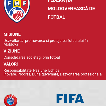
FEDERAȚIA
MOLDOVENEASCĂ DE
FOTBAL
MISIUNE
Dezvoltarea, promovarea și protejarea fotbalului în
Moldova
VIZIUNE
Consolidarea societății prin fotbal
VALORI
Responsabilitate, Pasiune, Echipă;
Inovare, Progres, Buna guvernare, Dezvoltarea profesională