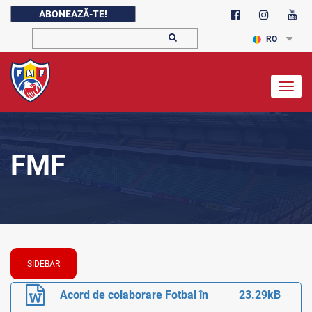
ABONEAZĂ-TE!
RO
Togg
navig
FMF
SIDEBAR
Acord de colaborare Fotbal în
23.29kB