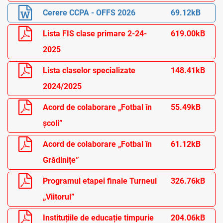
Cerere CCPA - OFFS 2026
69.12kB
Lista FIS clase primare 2-24-
619.00kB
2025
Lista claselor specializate
148.41kB
2024/2025
Acord de colaborare „Fotbal în
55.49kB
școli”
Acord de colaborare „Fotbal în
61.12kB
Grădinițe”
Programul etapei finale Turneul
326.76kB
„Viitorul”
Instituțiile de educație timpurie
204.06kB