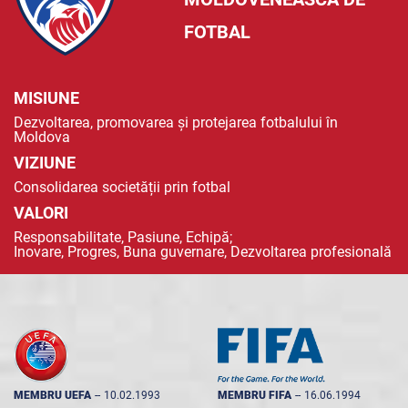
FOTBAL
MISIUNE
Dezvoltarea, promovarea și protejarea fotbalului în
Moldova
VIZIUNE
Consolidarea societății prin fotbal
VALORI
Responsabilitate, Pasiune, Echipă;
Inovare, Progres, Buna guvernare, Dezvoltarea profesională
MEMBRU UEFA
--
10.02.1993
MEMBRU FIFA
--
16.06.1994