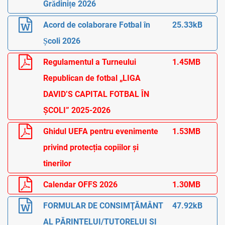
Grădinițe 2026
Acord de colaborare Fotbal în
25.33kB
Școli 2026
Regulamentul a Turneului
1.45MB
Republican de fotbal „LIGA
DAVID’S CAPITAL FOTBAL ÎN
ȘCOLI” 2025-2026
Ghidul UEFA pentru evenimente
1.53MB
privind protecția copiilor și
tinerilor
Calendar OFFS 2026
1.30MB
FORMULAR DE CONSIMŢĂMÂNT
47.92kB
AL PĂRINTELUI/TUTORELUI ŞI