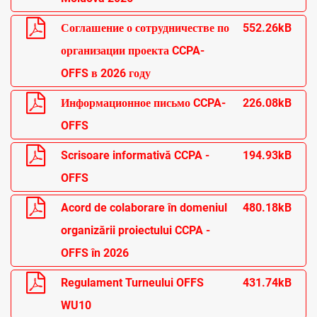
Соглашение о сотрудничестве по
552.26kB
организации проекта CCPA-
OFFS в 2026 году
Информационное письмо CCPA-
226.08kB
OFFS
Scrisoare informativă CCPA -
194.93kB
OFFS
Acord de colaborare în domeniul
480.18kB
organizării proiectului CCPA -
OFFS în 2026
Regulament Turneului OFFS
431.74kB
WU10