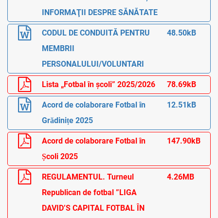
INFORMAŢII DESPRE SĂNĂTATE
CODUL DE CONDUITĂ PENTRU
48.50kB
MEMBRII
PERSONALULUI/VOLUNTARI
Lista „Fotbal în școli” 2025/2026
78.69kB
Acord de colaborare Fotbal în
12.51kB
Grădinițe 2025
Acord de colaborare Fotbal în
147.90kB
Școli 2025
REGULAMENTUL. Turneul
4.26MB
Republican de fotbal ”LIGA
DAVID’S CAPITAL FOTBAL ÎN