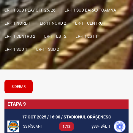
LR-11 SUD PLAY OFF 25/26
LR-11 SUD BARAJ TOAMNA
LR-11 NORD 1
LR-11 NORD 2
LR-11 CENTRU 1
LR-11 CENTRU 2
LR-11 EST 2
LR-11 EST 1
LR-11 SUD 1
LR-11 SUD 2
SIDEBAR
ETAPA 9
17 OCT 2025 / 16:00 / STADIONUL ORĂȘENESC
1:13
ȘS RÎȘCANI
ȘSSF BĂLȚI