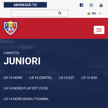
ABONEAZĂ-TE!
RO
Togg
navig
COMPETIȚII
JUNIORI
LR-16 NORD
LR 16 CENTRU
LR 16 EST
LR 16 SUD
LR-14 NORD PLAY OFF 25/26
LR-14 NORD BARAJ TOAMNA