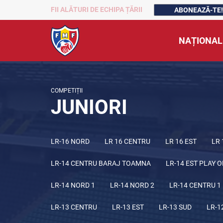
FII ALĂTURI DE ECHIPA ȚĂRII
ABONEAZĂ-TE!
NAȚIONAL
COMPETIȚII
JUNIORI
LR-16 NORD
LR 16 CENTRU
LR 16 EST
LR 
LR-14 CENTRU BARAJ TOAMNA
LR-14 EST PLAY O
LR-14 NORD 1
LR-14 NORD 2
LR-14 CENTRU 1
LR-13 CENTRU
LR-13 EST
LR-13 SUD
LR-1