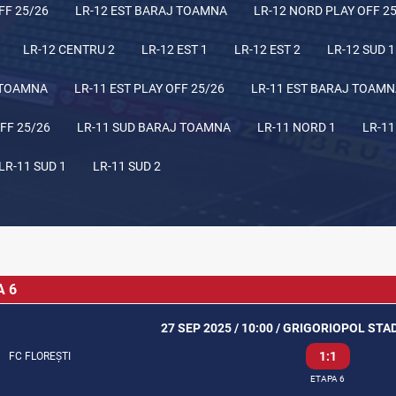
FF 25/26
LR-12 EST BARAJ TOAMNA
LR-12 NORD PLAY OFF 2
LR-12 CENTRU 2
LR-12 EST 1
LR-12 EST 2
LR-12 SUD 1
 TOAMNA
LR-11 EST PLAY OFF 25/26
LR-11 EST BARAJ TOAM
FF 25/26
LR-11 SUD BARAJ TOAMNA
LR-11 NORD 1
LR-11
LR-11 SUD 1
LR-11 SUD 2
A 6
27 SEP 2025 / 10:00 / GRIGORIOPOL ST
1:1
FC FLOREȘTI
ETAPA 6