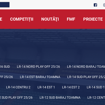
E
COMPETIȚII
NOUTĂŢI
FMF
PROIECTE
16 SUD
LR-14 NORD PLAY OFF 25/26
LR-14 NORD BARAJ TOA
FF 25/26
LR-14 EST BARAJ TOAMNA
LR-14 SUD PLAY OFF 25/
LR-14 CENTRU 2
LR-14 EST 1
LR-14 EST 2
LR-14 SUD 1
2 SUD PLAY OFF 25/26
LR-12 SUD BARAJ TOAMNA
LR-12 CENT