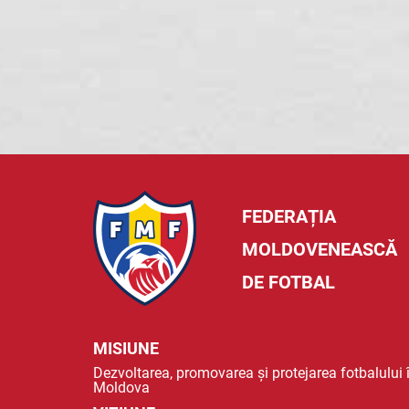
FEDERAȚIA
MOLDOVENEASCĂ
DE FOTBAL
MISIUNE
Dezvoltarea, promovarea și protejarea fotbalului 
Moldova