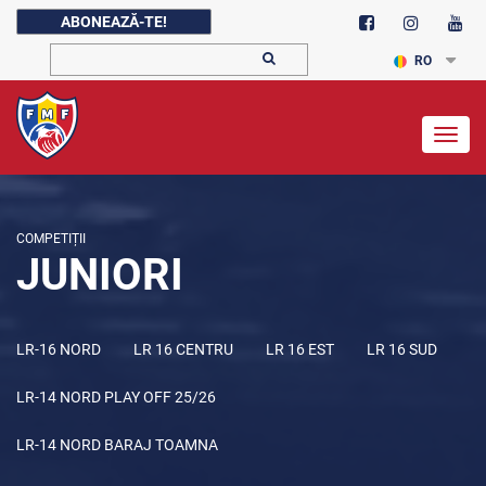
ABONEAZĂ-TE!
RO
Togg
navig
COMPETIȚII
JUNIORI
LR-16 NORD
LR 16 CENTRU
LR 16 EST
LR 16 SUD
LR-14 NORD PLAY OFF 25/26
LR-14 NORD BARAJ TOAMNA