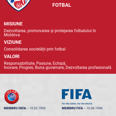
FOTBAL
MISIUNE
Dezvoltarea, promovarea și protejarea fotbalului în
Moldova
VIZIUNE
Consolidarea societății prin fotbal
VALORI
Responsabilitate, Pasiune, Echipă;
Inovare, Progres, Buna guvernare, Dezvoltarea profesională
MEMBRU UEFA
--
10.02.1993
MEMBRU FIFA
--
16.06.1994