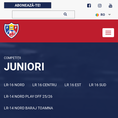
ABONEAZĂ-TE!
RO
Togg
navig
COMPETIȚII
JUNIORI
LR-16 NORD
LR 16 CENTRU
LR 16 EST
LR 16 SUD
LR-14 NORD PLAY OFF 25/26
LR-14 NORD BARAJ TOAMNA