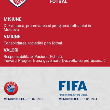
FOTBAL
MISIUNE
Dezvoltarea, promovarea și protejarea fotbalului în
Moldova
VIZIUNE
Consolidarea societății prin fotbal
VALORI
Responsabilitate, Pasiune, Echipă;
Inovare, Progres, Buna guvernare, Dezvoltarea profesională
MEMBRU UEFA
--
10.02.1993
MEMBRU FIFA
--
16.06.1994