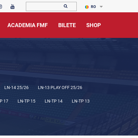
RO
ACADEMIA FMF
BILETE
SHOP
LN-14 25/26
LN-13 PLAY OFF 25/26
P 17
LN-TP 15
LN-TP 14
LN-TP 13