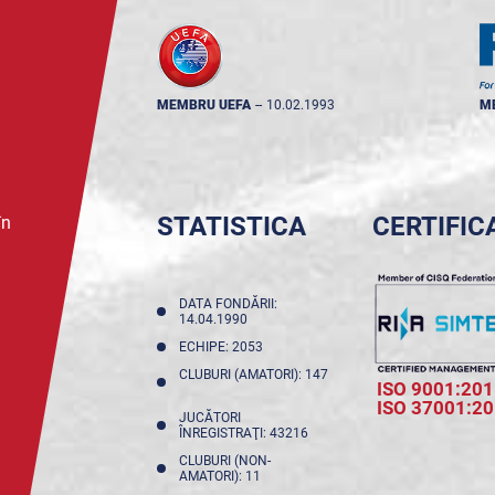
MEMBRU UEFA
--
10.02.1993
M
STATISTICA
CERTIFIC
în
DATA FONDĂRII:
14.04.1990
ECHIPE: 2053
CLUBURI (AMATORI): 147
ISO 9001:201
ISO 37001:2
JUCĂTORI
ÎNREGISTRAŢI: 43216
CLUBURI (NON-
AMATORI): 11