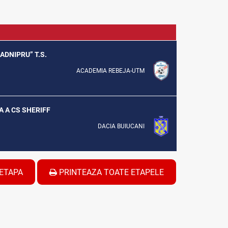
ZADNIPRU” T.S.
ACADEMIA REBEJA-UTM
A A CS SHERIFF
DACIA BUIUCANI
ETAPA
PRINTEAZA TOATE ETAPELE