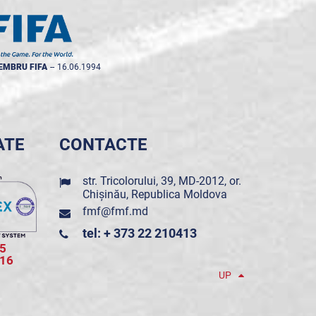
EMBRU FIFA
--
16.06.1994
ATE
CONTACTE
str. Tricolorului, 39, MD-2012, or.
Chișinău, Republica Moldova
fmf@fmf.md
tel: + 373 22 210413
5
016
UP