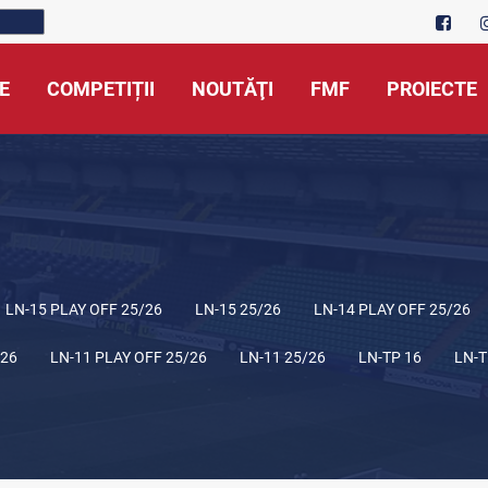
E
COMPETIȚII
NOUTĂŢI
FMF
PROIECTE
LN-15 PLAY OFF 25/26
LN-15 25/26
LN-14 PLAY OFF 25/26
/26
LN-11 PLAY OFF 25/26
LN-11 25/26
LN-TP 16
LN-T