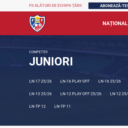
FII ALĂTURI DE ECHIPA ȚĂRII
ABONEAZĂ-TE!
NAȚIONAL
COMPETIȚII
JUNIORI
LN-17 25/26
LN-16 PLAY OFF
LN-16 25/26
LN-13 25/26
LN-12 PLAY OFF 25/26
LN-12 25
LN-TP 12
LN-TP 11