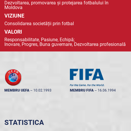
Dezvoltarea, promovarea și protejarea fotbalului în
Moldova
VIZIUNE
Consolidarea societății prin fotbal
VALORI
Responsabilitate, Pasiune, Echipă;
Inovare, Progres, Buna guvernare, Dezvoltarea profesională
MEMBRU UEFA
--
10.02.1993
MEMBRU FIFA
--
16.06.1994
STATISTICA