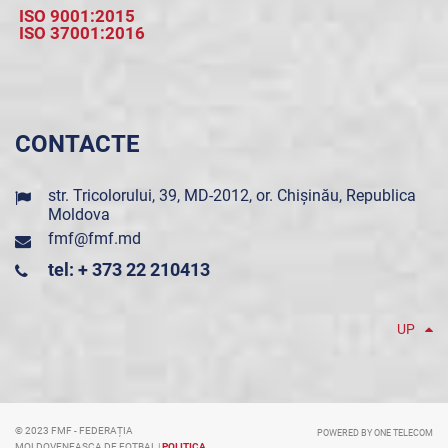
ISO 9001:2015
ISO 37001:2016
CONTACTE
str. Tricolorului, 39, MD-2012, or. Chișinău, Republica
Moldova
fmf@fmf.md
tel: + 373 22 210413
UP
© 2023 FMF - FEDERAȚIA
POWERED BY ONE TELECOM
MOLDOVENEASCA DE FOTBAL |
POLITICA