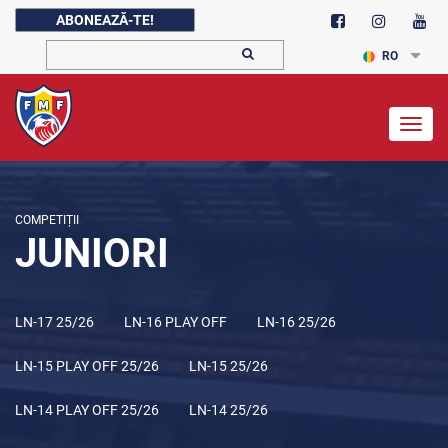
ABONEAZĂ-TE!
RO
Togg
navig
COMPETIȚII
JUNIORI
LN-17 25/26
LN-16 PLAY OFF
LN-16 25/26
LN-15 PLAY OFF 25/26
LN-15 25/26
LN-14 PLAY OFF 25/26
LN-14 25/26