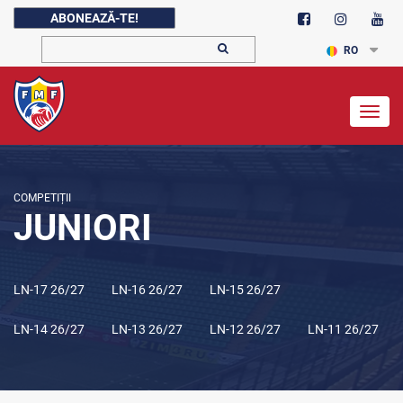
ABONEAZĂ-TE!
RO
Togg
navig
COMPETIȚII
JUNIORI
LN-17 26/27
LN-16 26/27
LN-15 26/27
LN-14 26/27
LN-13 26/27
LN-12 26/27
LN-11 26/27