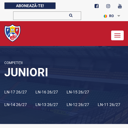
ABONEAZĂ-TE!
RO
Togg
navig
COMPETIȚII
JUNIORI
LN-17 26/27
LN-16 26/27
LN-15 26/27
LN-14 26/27
LN-13 26/27
LN-12 26/27
LN-11 26/27