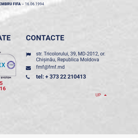
EMBRU FIFA
--
16.06.1994
ATE
CONTACTE
str. Tricolorului, 39, MD-2012, or.
Chișinău, Republica Moldova
fmf@fmf.md
tel: + 373 22 210413
5
016
UP