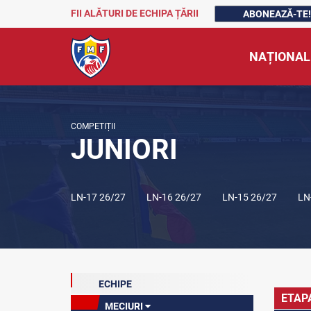
FII ALĂTURI DE ECHIPA ȚĂRII
ABONEAZĂ-TE!
NAȚIONAL
COMPETIȚII
JUNIORI
LN-17 26/27
LN-16 26/27
LN-15 26/27
LN
ECHIPE
ETAP
MECIURI