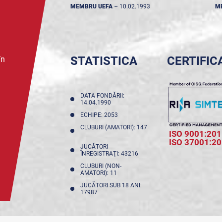
MEMBRU UEFA
--
10.02.1993
M
STATISTICA
CERTIFIC
în
DATA FONDĂRII:
14.04.1990
ECHIPE: 2053
CLUBURI (AMATORI): 147
ISO 9001:201
ISO 37001:2
JUCĂTORI
ÎNREGISTRAŢI: 43216
CLUBURI (NON-
AMATORI): 11
JUCĂTORI SUB 18 ANI:
17987