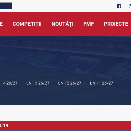
E
COMPETIȚII
NOUTĂŢI
FMF
PROIECTE
-14 26/27
LN-13 26/27
LN-12 26/27
LN-11 26/27
A 19