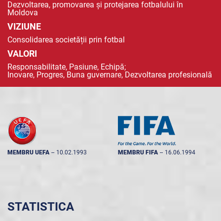
Dezvoltarea, promovarea și protejarea fotbalului în
Moldova
VIZIUNE
Consolidarea societății prin fotbal
VALORI
Responsabilitate, Pasiune, Echipă;
Inovare, Progres, Buna guvernare, Dezvoltarea profesională
MEMBRU UEFA
--
10.02.1993
MEMBRU FIFA
--
16.06.1994
STATISTICA