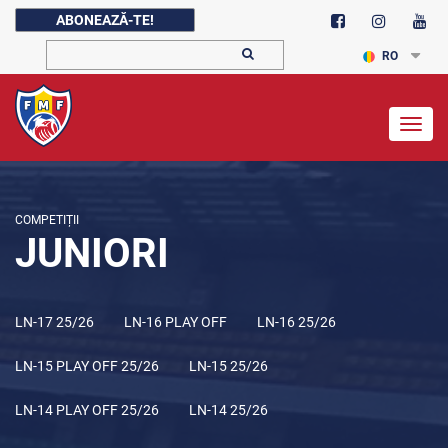
ABONEAZĂ-TE!
RO
Togg
navig
COMPETIȚII
JUNIORI
LN-17 25/26
LN-16 PLAY OFF
LN-16 25/26
LN-15 PLAY OFF 25/26
LN-15 25/26
LN-14 PLAY OFF 25/26
LN-14 25/26