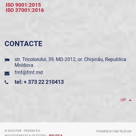
ISO 9001:2015
ISO 37001:2016
CONTACTE
str. Tricolorului, 39, MD-2012, or. Chișinău, Republica
Moldova
fmf@fmf.md
tel: + 373 22 210413
UP
© 2023 FMF - FEDERAȚIA
POWERED BY ONE TELECOM
MOLDOVENEASCA DE FOTBAL |
POLITICA