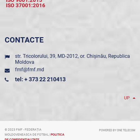
ISO 9001:2015
ISO 37001:2016
CONTACTE
str. Tricolorului, 39, MD-2012, or. Chișinău, Republica
Moldova
fmf@fmf.md
tel: + 373 22 210413
UP
© 2023 FMF - FEDERAȚIA
POWERED BY ONE TELECOM
MOLDOVENEASCA DE FOTBAL |
POLITICA
DE CONFIDENȚIALITATE