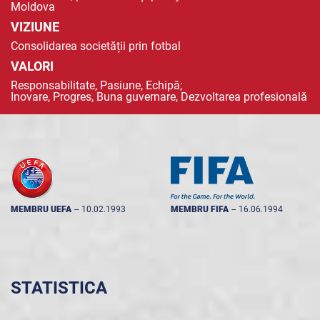
Moldova
VIZIUNE
Consolidarea societății prin fotbal
VALORI
Responsabilitate, Pasiune, Echipă;
Inovare, Progres, Buna guvernare, Dezvoltarea profesională
MEMBRU UEFA
--
10.02.1993
MEMBRU FIFA
--
16.06.1994
STATISTICA