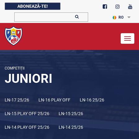
ABONEAZĂ-TE!
RO
Togg
navig
COMPETIȚII
JUNIORI
LN-17 25/26
LN-16 PLAY OFF
LN-16 25/26
LN-15 PLAY OFF 25/26
LN-15 25/26
LN-14 PLAY OFF 25/26
LN-14 25/26