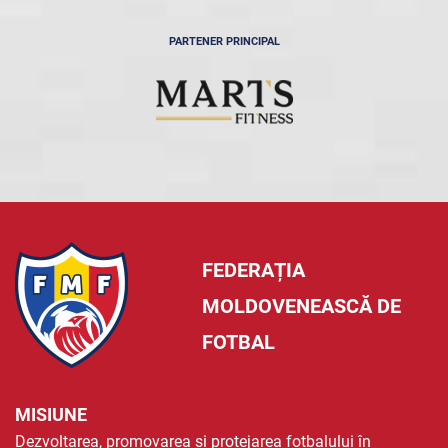
PARTENER PRINCIPAL
FEDERAȚIA
MOLDOVENEASCĂ DE
FOTBAL
MISIUNE
Dezvoltarea, promovarea și protejarea fotbalului în