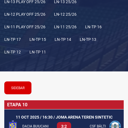
LN-13 PLAY OFF 25/26
LN-13 25/26
LN-12 PLAY OFF 25/26
LN-12 25/26
LN-11 PLAY OFF 25/26
LN-11 25/26
LN-TP 16
LN-TP 17
LN-TP 15
LN-TP 14
LN-TP 13
LN-TP 12
LN-TP 11
SIDEBAR
ETAPA 10
11 OCT 2025 / 16:30 / JOMA ARENA TEREN SINTETIC
3:2
DACIA BUIUCANI
CSF BĂLȚI