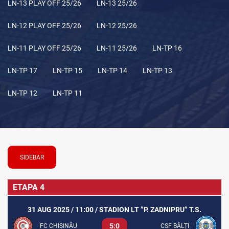
LN-13 PLAY OFF 25/26
LN-13 25/26
LN-12 PLAY OFF 25/26
LN-12 25/26
LN-11 PLAY OFF 25/26
LN-11 25/26
LN-TP 16
LN-TP 17
LN-TP 15
LN-TP 14
LN-TP 13
LN-TP 12
LN-TP 11
SIDEBAR
ETAPA 4
31 AUG 2025 / 11:00 / STADION LT ”P. ZADNIPRU” T.S.
5:0
FC CHIȘINĂU
CSF BĂLȚI