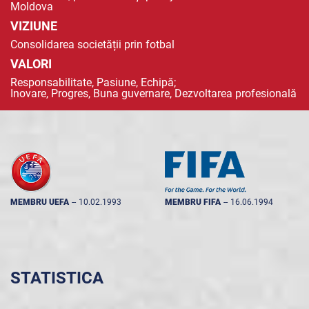
Moldova
VIZIUNE
Consolidarea societății prin fotbal
VALORI
Responsabilitate, Pasiune, Echipă;
Inovare, Progres, Buna guvernare, Dezvoltarea profesională
MEMBRU UEFA
--
10.02.1993
MEMBRU FIFA
--
16.06.1994
STATISTICA