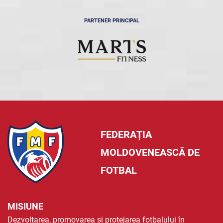
PARTENER PRINCIPAL
FEDERAȚIA
MOLDOVENEASCĂ DE
FOTBAL
MISIUNE
Dezvoltarea, promovarea și protejarea fotbalului în