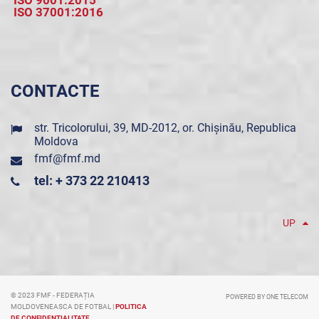
ISO 9001:2015
ISO 37001:2016
CONTACTE
str. Tricolorului, 39, MD-2012, or. Chișinău, Republica
Moldova
fmf@fmf.md
tel: + 373 22 210413
UP
© 2023 FMF - FEDERAȚIA
POWERED BY ONE TELECOM
MOLDOVENEASCA DE FOTBAL |
POLITICA
DE CONFIDENȚIALITATE