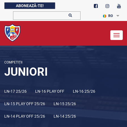
ABONEAZĂ-TE!
RO
Togg
navig
COMPETIȚII
JUNIORI
LN-17 25/26
LN-16 PLAY OFF
LN-16 25/26
LN-15 PLAY OFF 25/26
LN-15 25/26
LN-14 PLAY OFF 25/26
LN-14 25/26