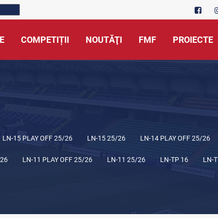
E
COMPETIȚII
NOUTĂŢI
FMF
PROIECTE
LN-15 PLAY OFF 25/26
LN-15 25/26
LN-14 PLAY OFF 25/26
/26
LN-11 PLAY OFF 25/26
LN-11 25/26
LN-TP 16
LN-T