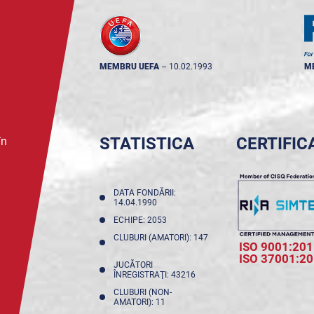
MEMBRU UEFA
--
10.02.1993
M
STATISTICA
CERTIFIC
în
DATA FONDĂRII:
14.04.1990
ECHIPE: 2053
CLUBURI (AMATORI): 147
ISO 9001:201
ISO 37001:2
JUCĂTORI
ÎNREGISTRAŢI: 43216
CLUBURI (NON-
AMATORI): 11