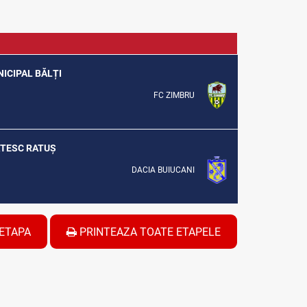
NICIPAL BĂLȚI
FC ZIMBRU
SĂTESC RATUȘ
DACIA BUIUCANI
ETAPA
PRINTEAZA TOATE ETAPELE