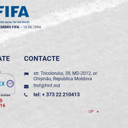
EMBRU FIFA
--
16.06.1994
ATE
CONTACTE
str. Tricolorului, 39, MD-2012, or.
Chișinău, Republica Moldova
fmf@fmf.md
tel: + 373 22 210413
5
016
UP