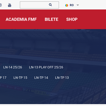
RO
ACADEMIA FMF
BILETE
SHOP
LN-14 25/26
LN-13 PLAY OFF 25/26
P 17
LN-TP 15
LN-TP 14
LN-TP 13