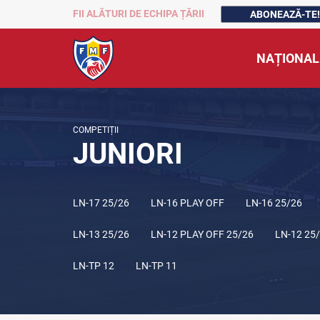
FII ALĂTURI DE ECHIPA ȚĂRII
ABONEAZĂ-TE!
NAȚIONAL
COMPETIȚII
JUNIORI
LN-17 25/26
LN-16 PLAY OFF
LN-16 25/26
LN-13 25/26
LN-12 PLAY OFF 25/26
LN-12 25
LN-TP 12
LN-TP 11