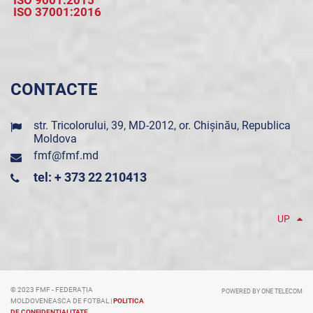
ISO 9001:2015
ISO 37001:2016
CONTACTE
str. Tricolorului, 39, MD-2012, or. Chișinău, Republica
Moldova
fmf@fmf.md
tel: + 373 22 210413
UP
© 2023 FMF - FEDERAȚIA
POWERED BY ONE TELECOM
MOLDOVENEASCA DE FOTBAL |
POLITICA
DE CONFIDENȚIALITATE