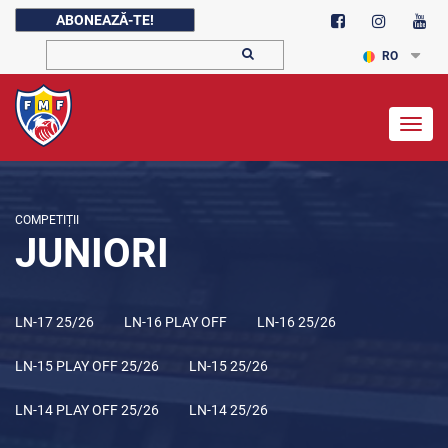
ABONEAZĂ-TE!
RO
Togg
navig
COMPETIȚII
JUNIORI
LN-17 25/26
LN-16 PLAY OFF
LN-16 25/26
LN-15 PLAY OFF 25/26
LN-15 25/26
LN-14 PLAY OFF 25/26
LN-14 25/26