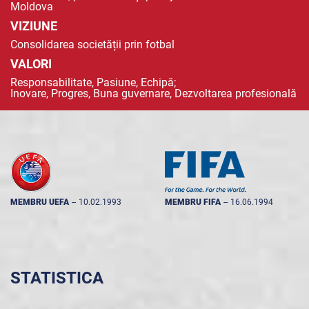
Moldova
VIZIUNE
Consolidarea societății prin fotbal
VALORI
Responsabilitate, Pasiune, Echipă;
Inovare, Progres, Buna guvernare, Dezvoltarea profesională
MEMBRU UEFA
--
10.02.1993
MEMBRU FIFA
--
16.06.1994
STATISTICA