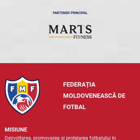
PARTENER PRINCIPAL
FEDERAȚIA
MOLDOVENEASCĂ DE
FOTBAL
MISIUNE
Dezvoltarea, promovarea și protejarea fotbalului în