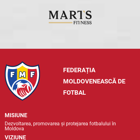
FEDERAȚIA
MOLDOVENEASCĂ DE
FOTBAL
MISIUNE
Dezvoltarea, promovarea și protejarea fotbalului în
Moldova
VIZIUNE