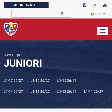
ABONEAZĂ-TE!
RO
Togg
navig
COMPETIȚII
JUNIORI
L1-17 26/27
L1-16 26/27
L1-15 26/27
L1-14 26/27
L1-13 26/27
L1-12 26/27
L1-11 26/27