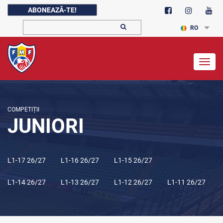
ABONEAZĂ-TE!
RO
Togg
navig
COMPETIȚII
JUNIORI
L1-17 26/27
L1-16 26/27
L1-15 26/27
L1-14 26/27
L1-13 26/27
L1-12 26/27
L1-11 26/27