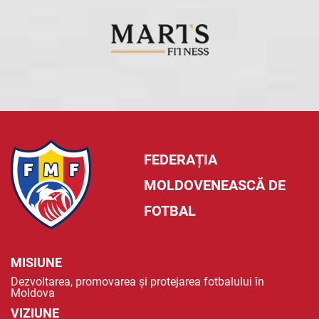
FEDERAȚIA
MOLDOVENEASCĂ DE
FOTBAL
MISIUNE
Dezvoltarea, promovarea și protejarea fotbalului în
Moldova
VIZIUNE